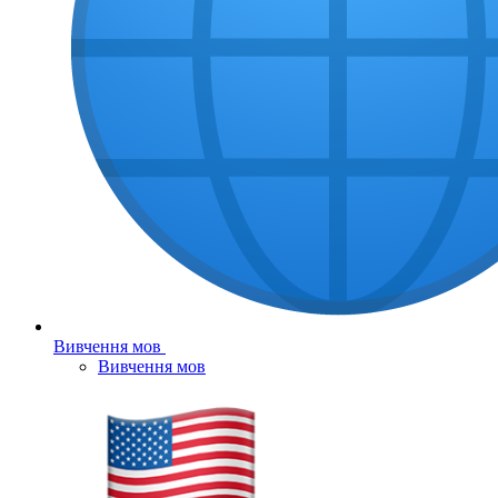
Вивчення мов
Вивчення мов