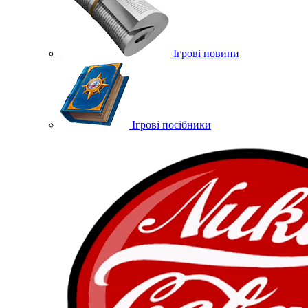
Ігрові новини
Ігрові посібники