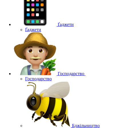
Ґаджети
Ґаджети
Господарство
Господарство
Бджільництво