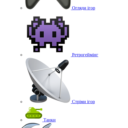
Огляди ігор
Ретрогеймінг
Стріми ігор
Танки