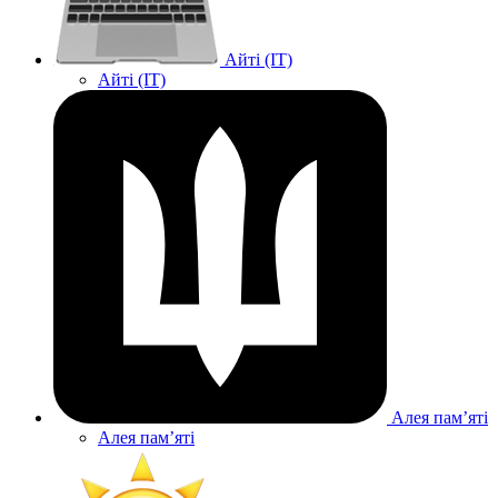
Айті (IT)
Айті (IT)
Алея памʼяті
Алея памʼяті