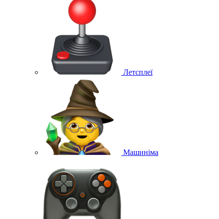
Летсплеї
Машиніма