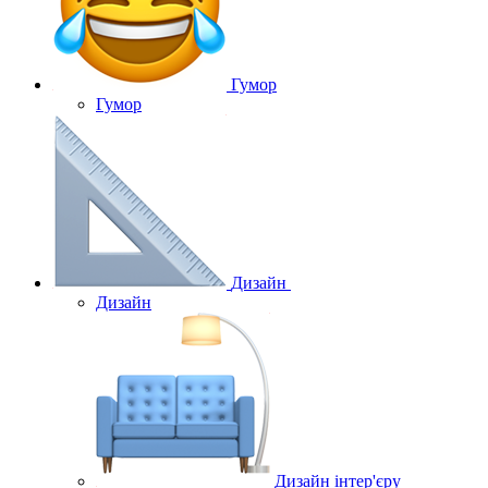
Гумор
Гумор
Дизайн
Дизайн
Дизайн інтер'єру