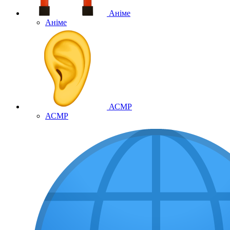
Аніме
Аніме
АСМР
АСМР