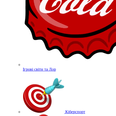
Ігрові світи та Лор
Кіберспорт