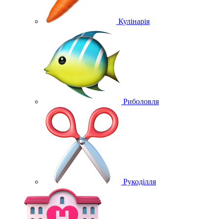
Кулінарія
Риболовля
Рукоділля