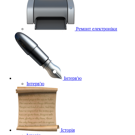
Ремонт електроніки
Інтерв'ю
Інтерв'ю
Історія