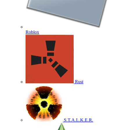
Roblox
Rust
S.T.A.L.K.E.R.