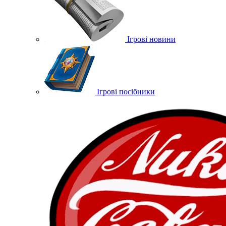
Ігрові новини
Ігрові посібники