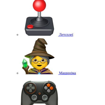
Летсплеї
Машиніма