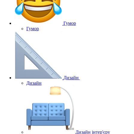
Гумор
Гумор
Дизайн
Дизайн
Дизайн інтер'єру