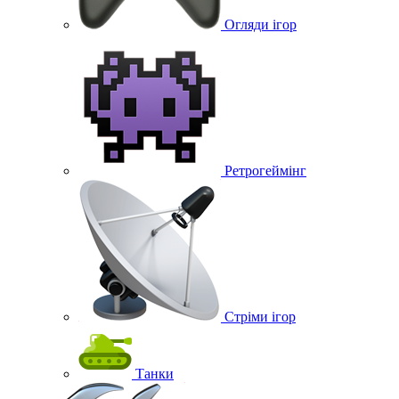
Огляди ігор
Ретрогеймінг
Стріми ігор
Танки