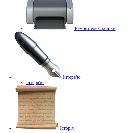
Ремонт електроніки
Інтерв'ю
Інтерв'ю
Історія