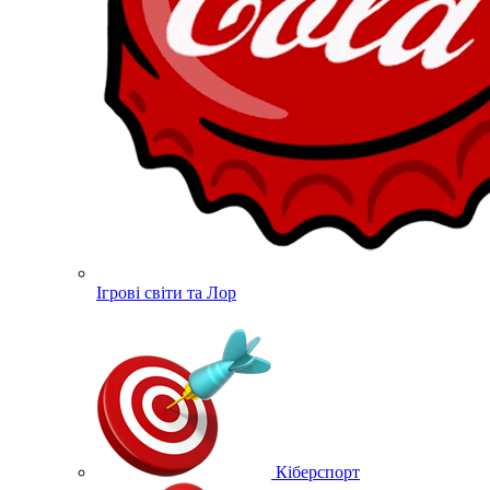
Ігрові світи та Лор
Кіберспорт