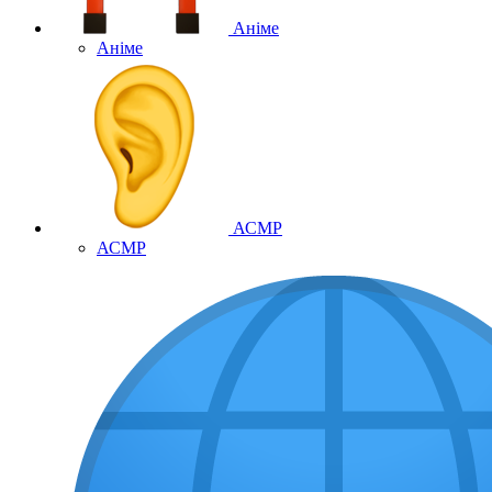
Аніме
Аніме
АСМР
АСМР