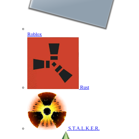
Roblox
Rust
S.T.A.L.K.E.R.