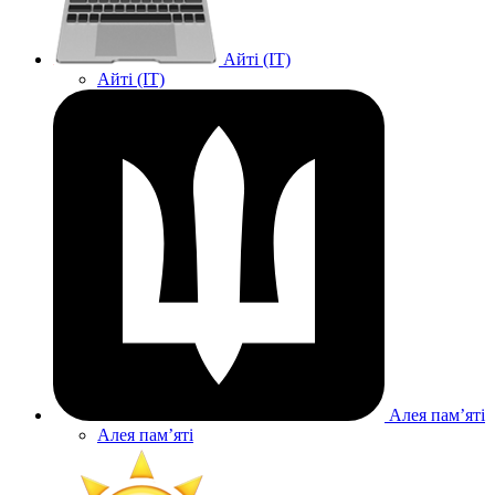
Айті (IT)
Айті (IT)
Алея памʼяті
Алея памʼяті