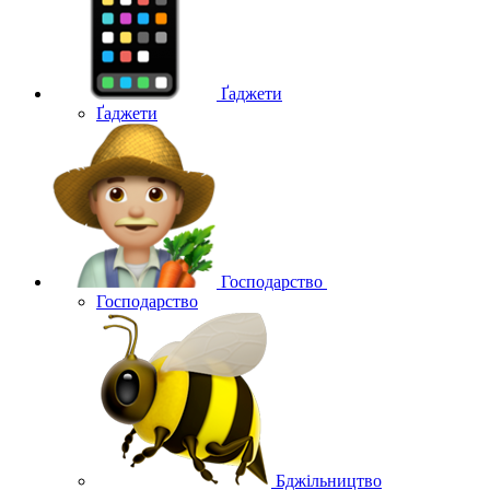
Ґаджети
Ґаджети
Господарство
Господарство
Бджільництво