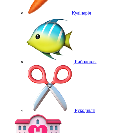
Кулінарія
Риболовля
Рукоділля