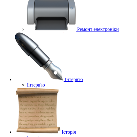
Ремонт електроніки
Інтерв'ю
Інтерв'ю
Історія