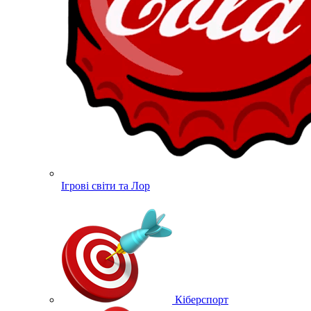
Ігрові світи та Лор
Кіберспорт