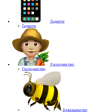
Ґаджети
Ґаджети
Господарство
Господарство
Бджільництво