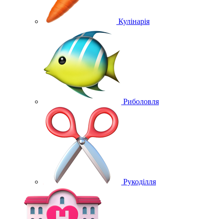
Кулінарія
Риболовля
Рукоділля