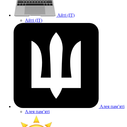
Айті (IT)
Айті (IT)
Алея памʼяті
Алея памʼяті