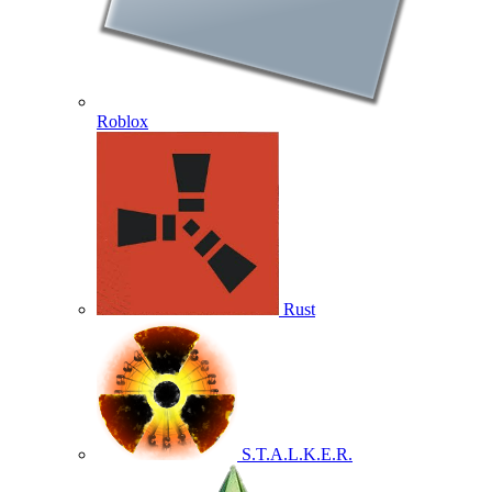
Roblox
Rust
S.T.A.L.K.E.R.