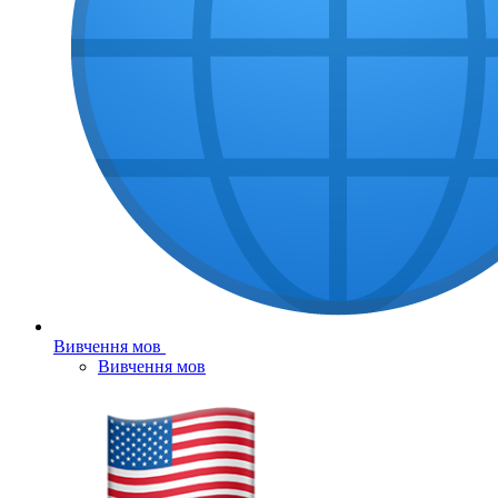
Вивчення мов
Вивчення мов