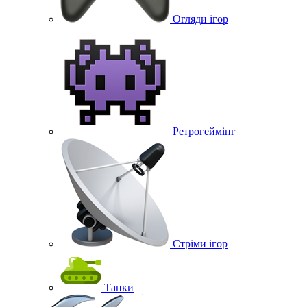
Огляди ігор
Ретрогеймінг
Стріми ігор
Танки