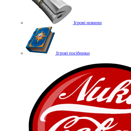
Ігрові новини
Ігрові посібники