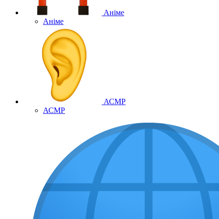
Аніме
Аніме
АСМР
АСМР