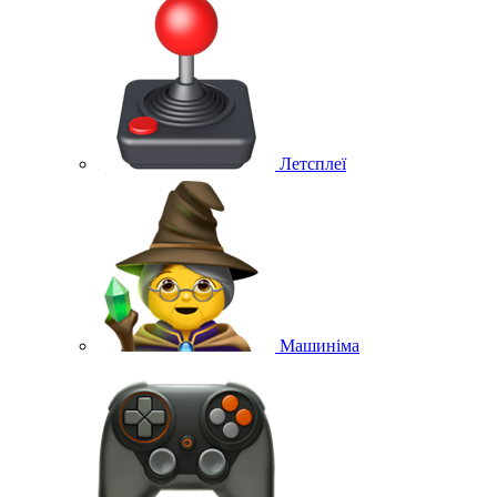
Летсплеї
Машиніма