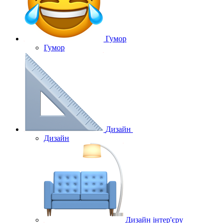
Гумор
Гумор
Дизайн
Дизайн
Дизайн інтер'єру