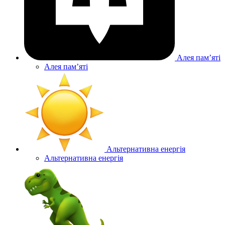
Алея памʼяті
Алея памʼяті
Альтернативна енергія
Альтернативна енергія