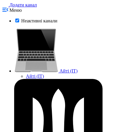
Додати канал
Меню
Неактивні канали
Айті (IT)
Айті (IT)