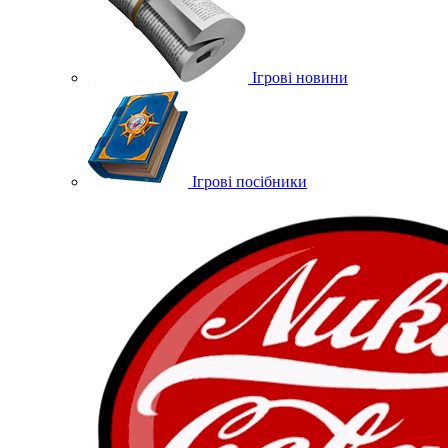
Ігрові новини
Ігрові посібники