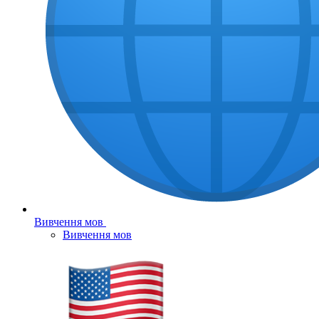
Вивчення мов
Вивчення мов