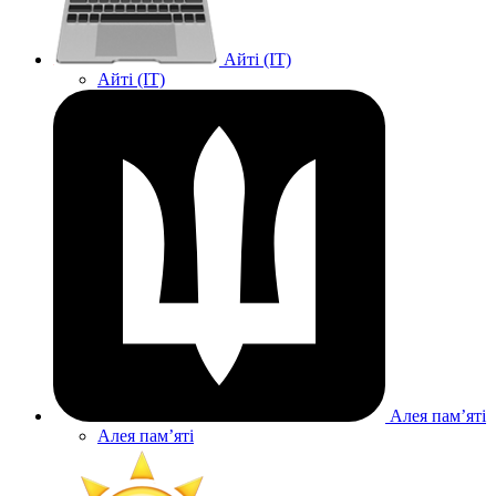
Айті (IT)
Айті (IT)
Алея памʼяті
Алея памʼяті