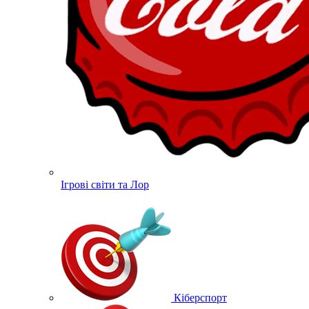
Ігрові світи та Лор
Кіберспорт