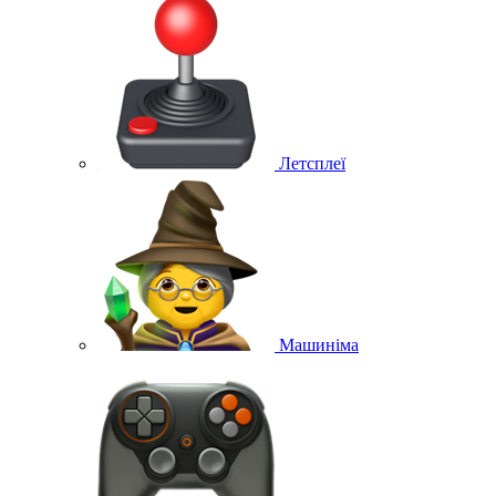
Летсплеї
Машиніма