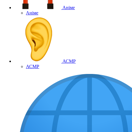
Аніме
Аніме
АСМР
АСМР