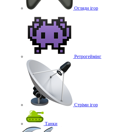
Огляди ігор
Ретрогеймінг
Стріми ігор
Танки