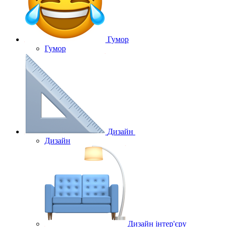
Гумор
Гумор
Дизайн
Дизайн
Дизайн інтер'єру