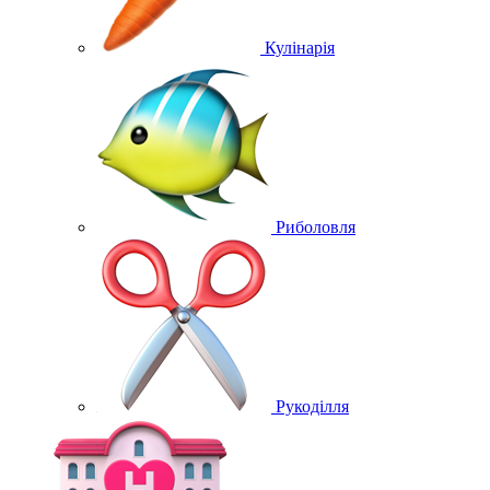
Кулінарія
Риболовля
Рукоділля