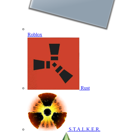
Roblox
Rust
S.T.A.L.K.E.R.