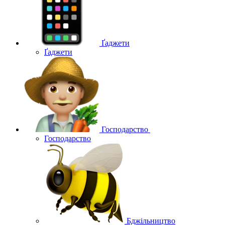
Ґаджети
Ґаджети
Господарство
Господарство
Бджільництво