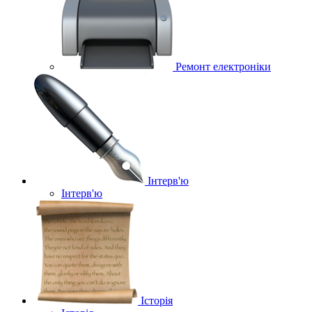
Ремонт електроніки
Інтерв'ю
Інтерв'ю
Історія