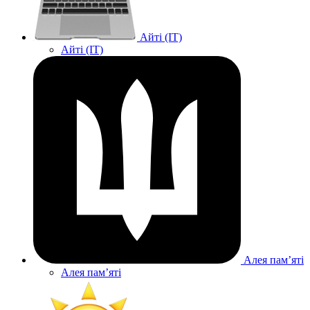
Айті (IT)
Айті (IT)
Алея памʼяті
Алея памʼяті