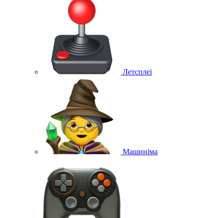
Летсплеї
Машиніма