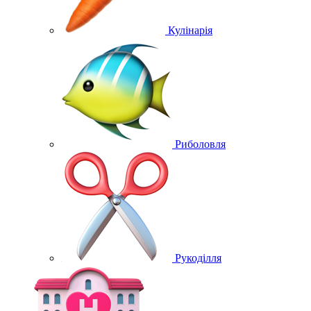
Кулінарія
Риболовля
Рукоділля