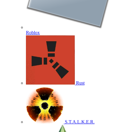
Roblox
Rust
S.T.A.L.K.E.R.