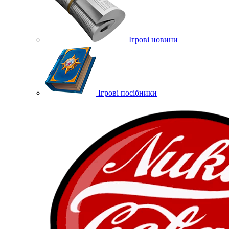
Ігрові новини
Ігрові посібники