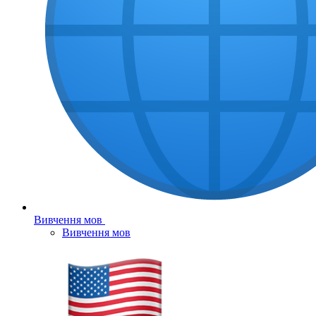
Вивчення мов
Вивчення мов