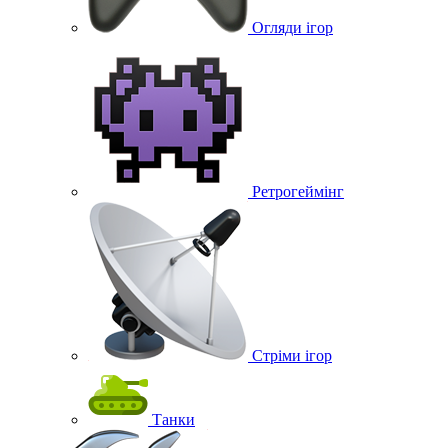
Огляди ігор
Ретрогеймінг
Стріми ігор
Танки