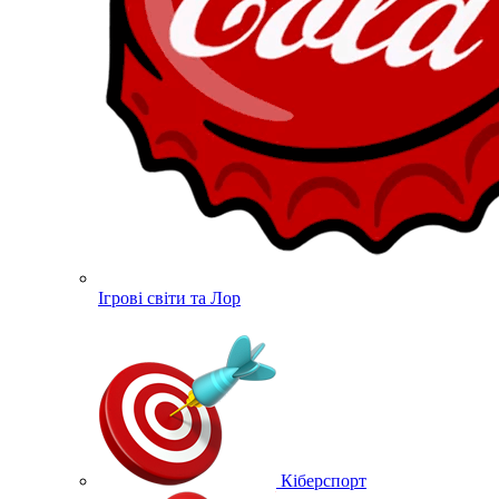
Ігрові світи та Лор
Кіберспорт