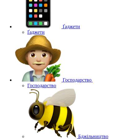
Ґаджети
Ґаджети
Господарство
Господарство
Бджільництво