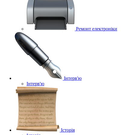
Ремонт електроніки
Інтерв'ю
Інтерв'ю
Історія