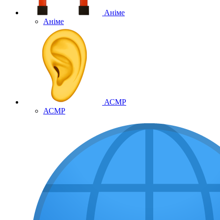
Аніме
Аніме
АСМР
АСМР