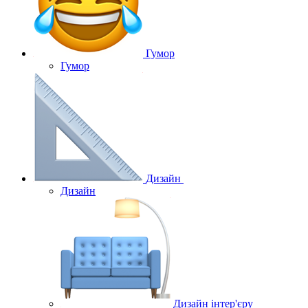
Гумор
Гумор
Дизайн
Дизайн
Дизайн інтер'єру