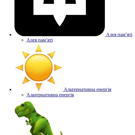
Алея памʼяті
Алея памʼяті
Альтернативна енергія
Альтернативна енергія