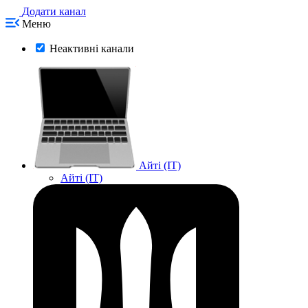
Додати канал
Меню
Неактивні канали
Айті (IT)
Айті (IT)