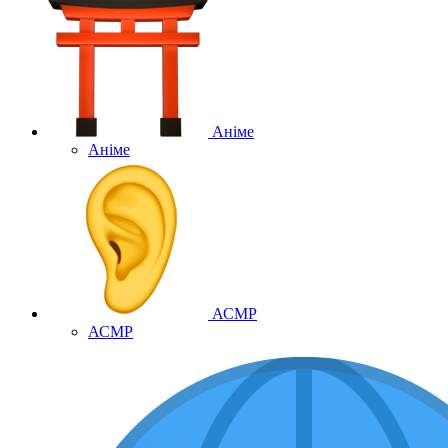
Аніме
Аніме
АСМР
АСМР