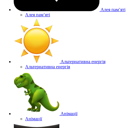
Алея памʼяті
Алея памʼяті
Альтернативна енергія
Альтернативна енергія
Анімації
Анімації