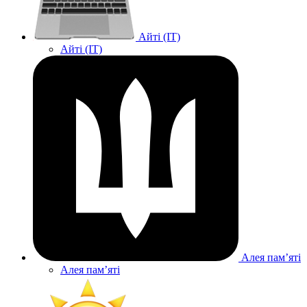
Айті (IT)
Айті (IT)
Алея памʼяті
Алея памʼяті