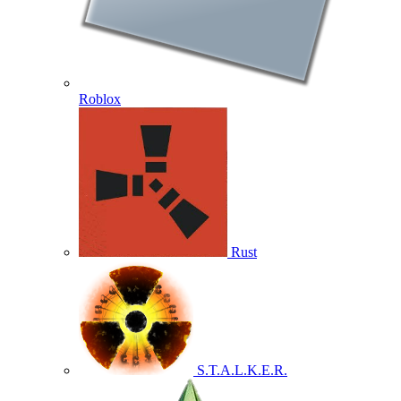
Roblox
Rust
S.T.A.L.K.E.R.