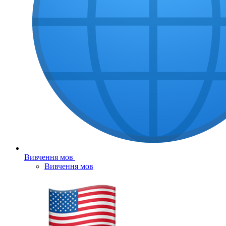
Вивчення мов
Вивчення мов