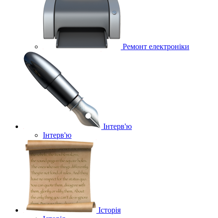
Ремонт електроніки
Інтерв'ю
Інтерв'ю
Історія