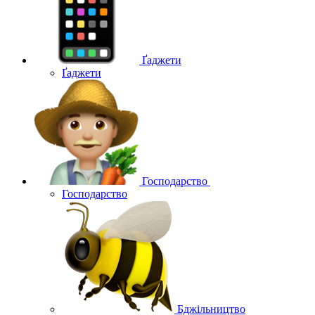
Ґаджети
Ґаджети
Господарство
Господарство
Бджільництво