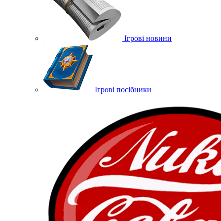
Ігрові новини
Ігрові посібники