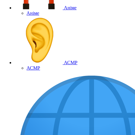
Аніме
Аніме
АСМР
АСМР