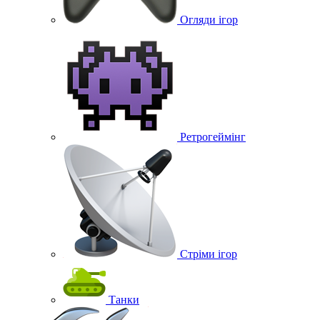
Огляди ігор
Ретрогеймінг
Стріми ігор
Танки