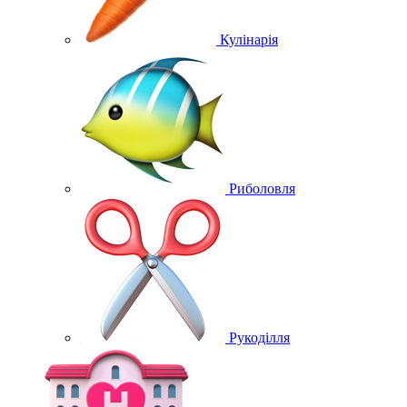
Кулінарія
Риболовля
Рукоділля