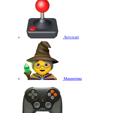
Летсплеї
Машиніма