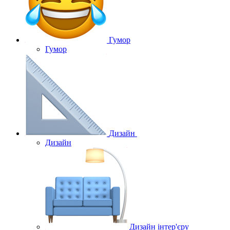
Гумор
Гумор
Дизайн
Дизайн
Дизайн інтер'єру