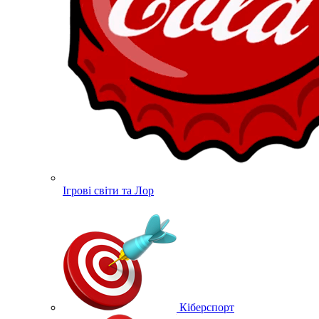
Ігрові світи та Лор
Кіберспорт