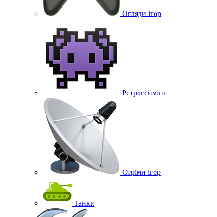
Огляди ігор
Ретрогеймінг
Стріми ігор
Танки