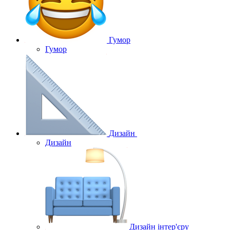
Гумор
Гумор
Дизайн
Дизайн
Дизайн інтер'єру