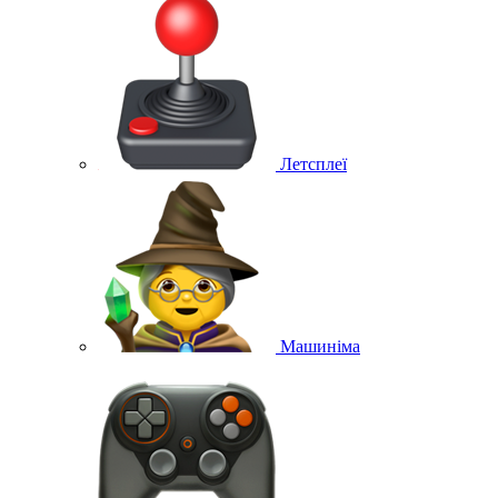
Летсплеї
Машиніма