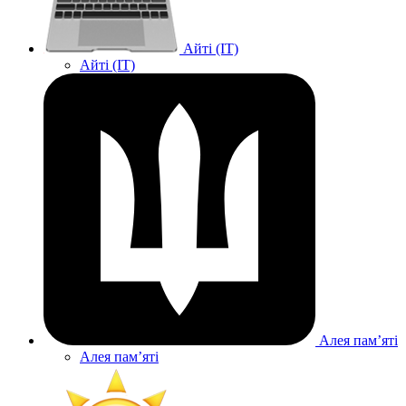
Айті (IT)
Айті (IT)
Алея памʼяті
Алея памʼяті