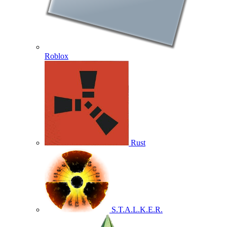
Roblox
Rust
S.T.A.L.K.E.R.