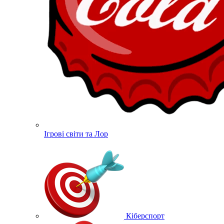
Ігрові світи та Лор
Кіберспорт