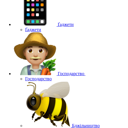
Ґаджети
Ґаджети
Господарство
Господарство
Бджільництво