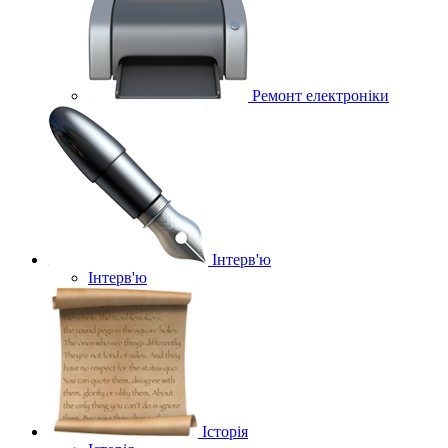
Ремонт електроніки
Інтерв'ю
Інтерв'ю
Історія