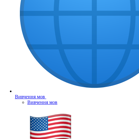
Вивчення мов
Вивчення мов