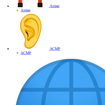
Аніме
Аніме
АСМР
АСМР