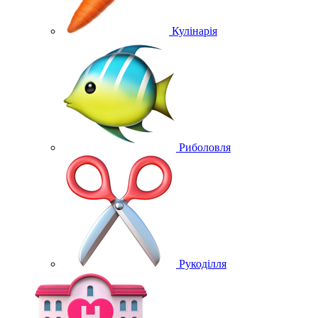
Кулінарія
Риболовля
Рукоділля