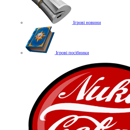
Ігрові новини
Ігрові посібники