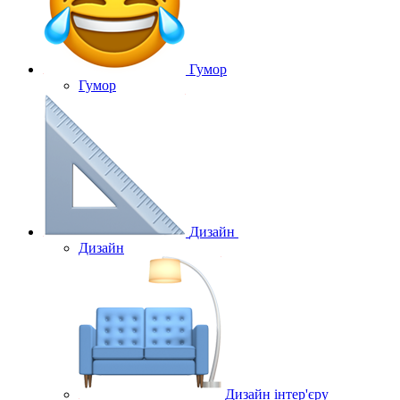
Гумор
Гумор
Дизайн
Дизайн
Дизайн інтер'єру