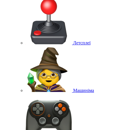
Летсплеї
Машиніма