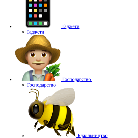
Ґаджети
Ґаджети
Господарство
Господарство
Бджільництво