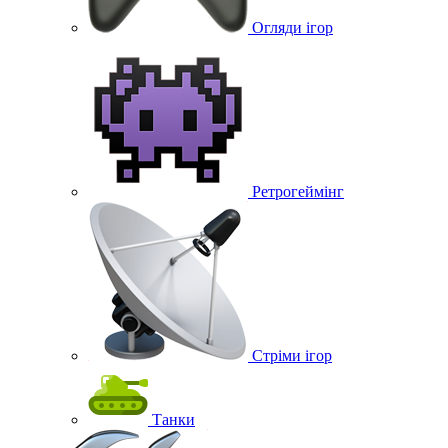
Огляди ігор
Ретрогеймінг
Стріми ігор
Танки