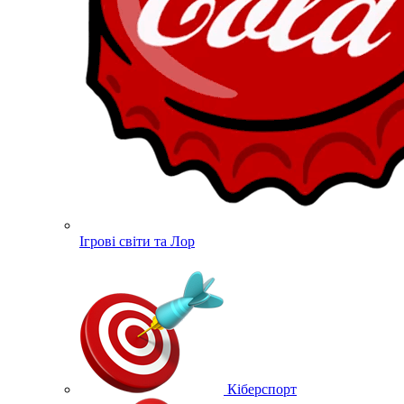
Ігрові світи та Лор
Кіберспорт