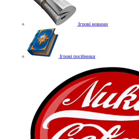
Ігрові новини
Ігрові посібники