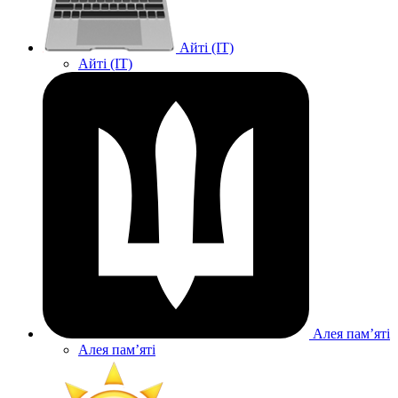
Айті (IT)
Айті (IT)
Алея памʼяті
Алея памʼяті