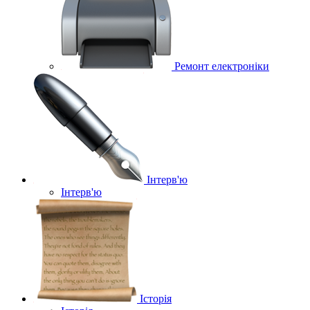
Ремонт електроніки
Інтерв'ю
Інтерв'ю
Історія