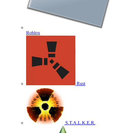
Roblox
Rust
S.T.A.L.K.E.R.