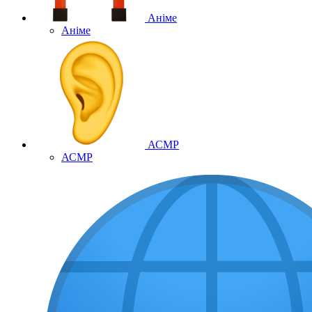
Аніме
Аніме
АСМР
АСМР