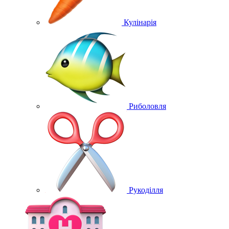
Кулінарія
Риболовля
Рукоділля