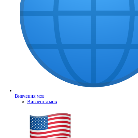
Вивчення мов
Вивчення мов