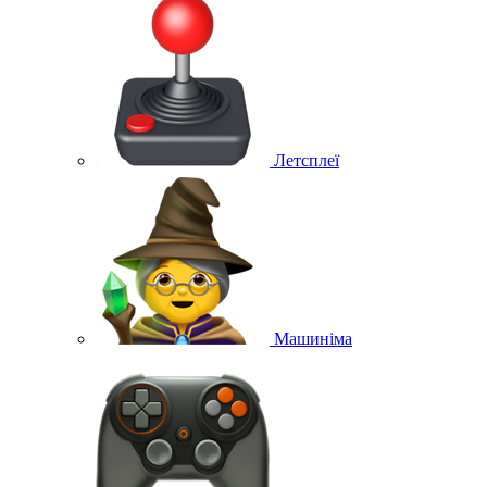
Летсплеї
Машиніма