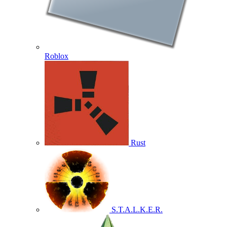
Roblox
Rust
S.T.A.L.K.E.R.