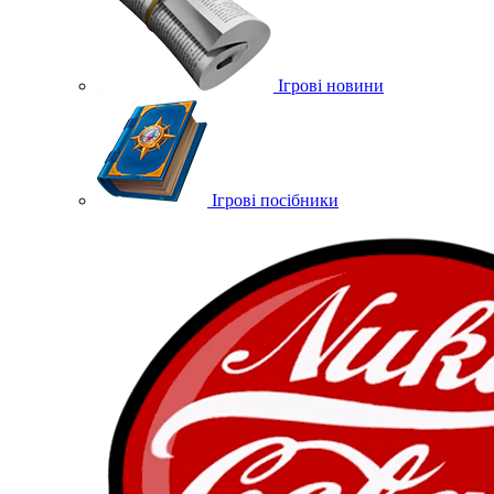
Ігрові новини
Ігрові посібники