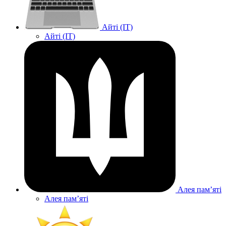
Айті (IT)
Айті (IT)
Алея памʼяті
Алея памʼяті