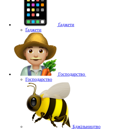
Ґаджети
Ґаджети
Господарство
Господарство
Бджільництво