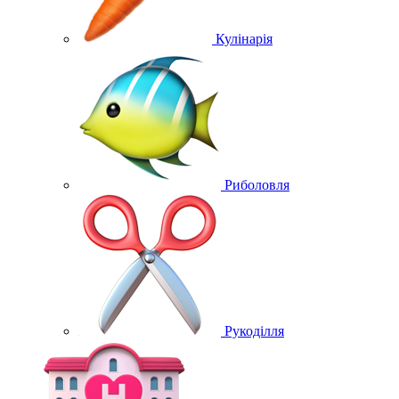
Кулінарія
Риболовля
Рукоділля