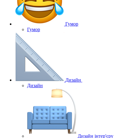
Гумор
Гумор
Дизайн
Дизайн
Дизайн інтер'єру