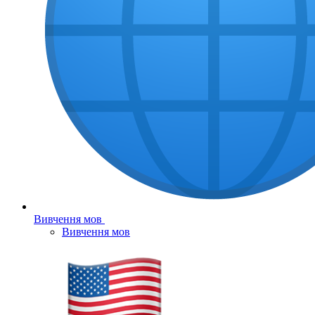
Вивчення мов
Вивчення мов