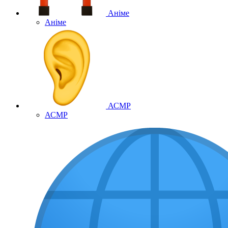
Аніме
Аніме
АСМР
АСМР