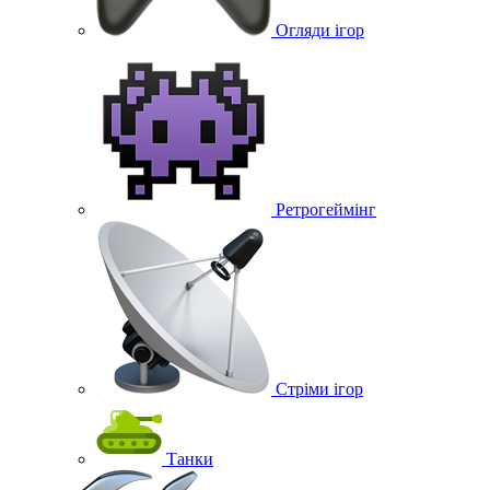
Огляди ігор
Ретрогеймінг
Стріми ігор
Танки