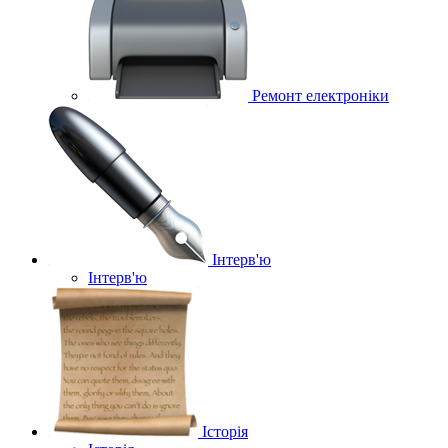
Ремонт електроніки
Інтерв'ю
Інтерв'ю
Історія