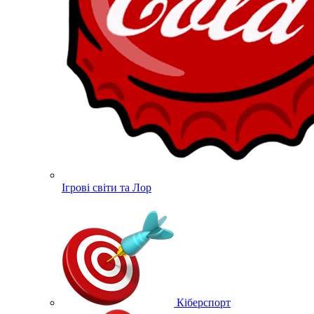
Ігрові світи та Лор
Кіберспорт