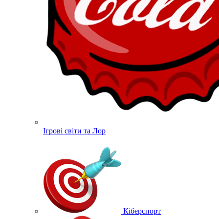
Ігрові світи та Лор
Кіберспорт