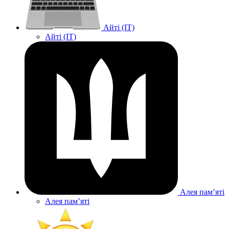
Айті (IT)
Айті (IT)
Алея памʼяті
Алея памʼяті