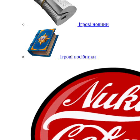
Ігрові новини
Ігрові посібники