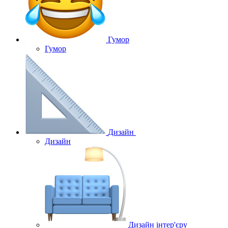
Гумор
Гумор
Дизайн
Дизайн
Дизайн інтер'єру