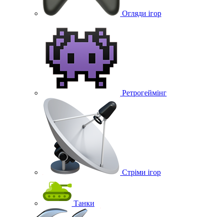
Огляди ігор
Ретрогеймінг
Стріми ігор
Танки