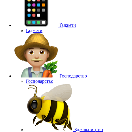
Ґаджети
Ґаджети
Господарство
Господарство
Бджільництво