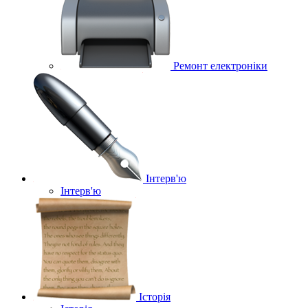
Ремонт електроніки
Інтерв'ю
Інтерв'ю
Історія