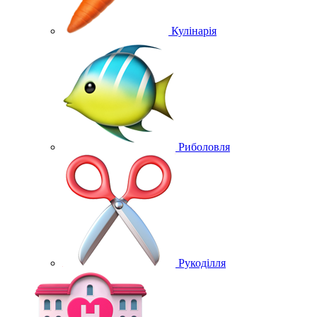
Кулінарія
Риболовля
Рукоділля