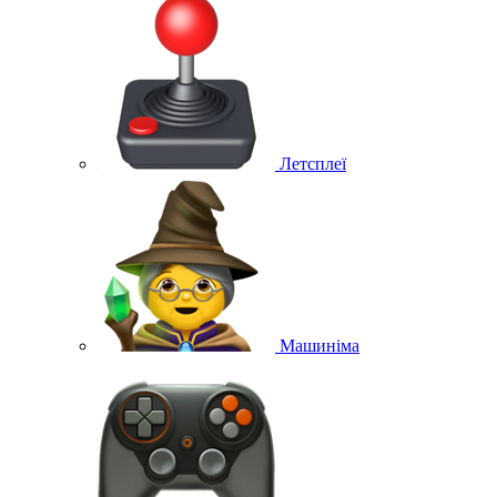
Летсплеї
Машиніма