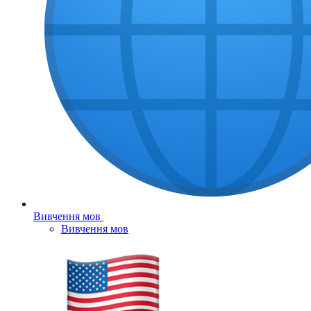
Вивчення мов
Вивчення мов