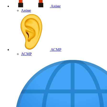
Аніме
Аніме
АСМР
АСМР