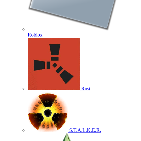
Roblox
Rust
S.T.A.L.K.E.R.