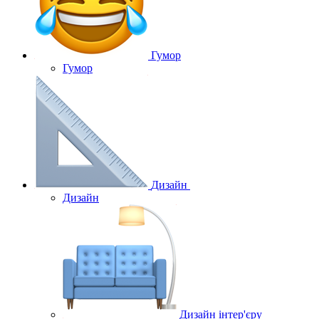
Гумор
Гумор
Дизайн
Дизайн
Дизайн інтер'єру