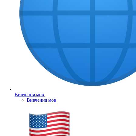
Вивчення мов
Вивчення мов