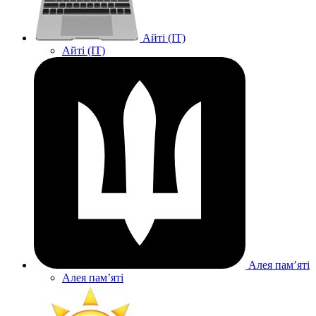
Айті (IT)
Айті (IT)
Алея памʼяті
Алея памʼяті