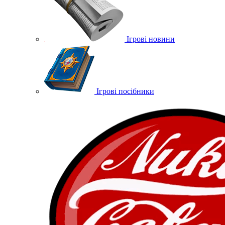
Ігрові новини
Ігрові посібники