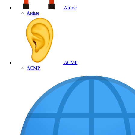
Аніме
Аніме
АСМР
АСМР