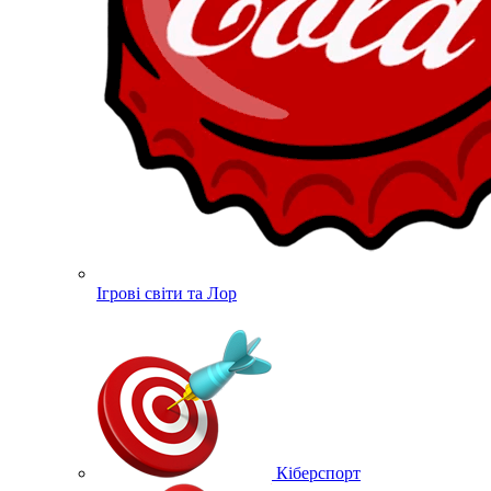
Ігрові світи та Лор
Кіберспорт