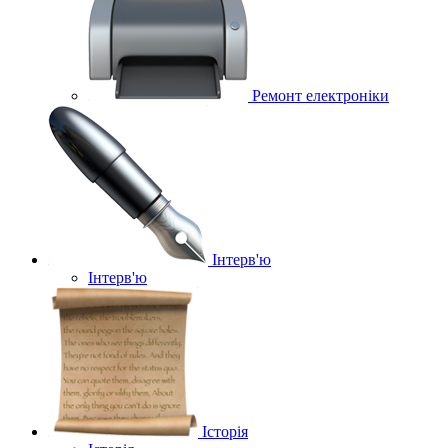
Ремонт електроніки
Інтерв'ю
Інтерв'ю
Історія