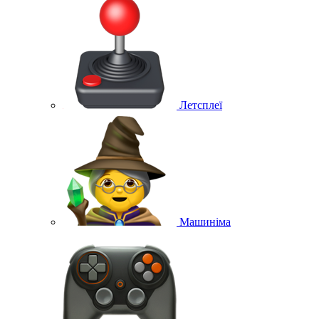
Летсплеї
Машиніма