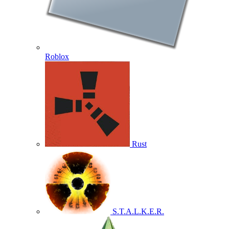
Roblox
Rust
S.T.A.L.K.E.R.