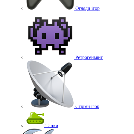
Огляди ігор
Ретрогеймінг
Стріми ігор
Танки