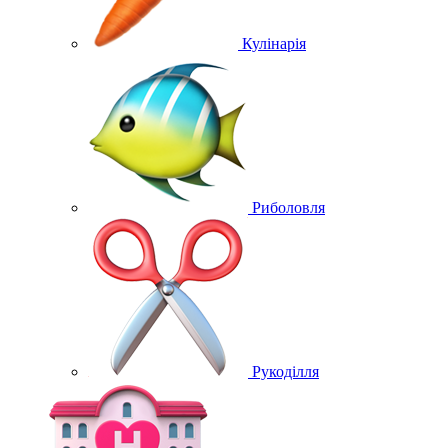
Кулінарія
Риболовля
Рукоділля