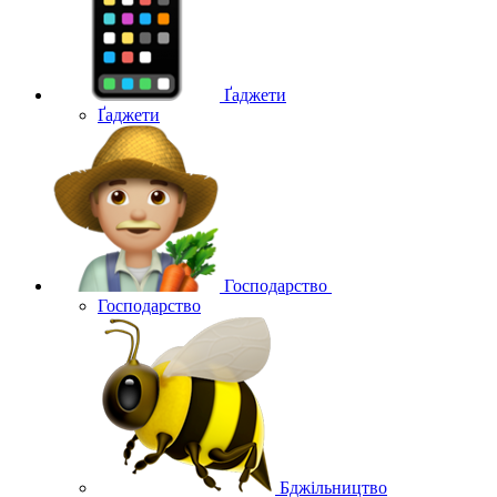
Ґаджети
Ґаджети
Господарство
Господарство
Бджільництво