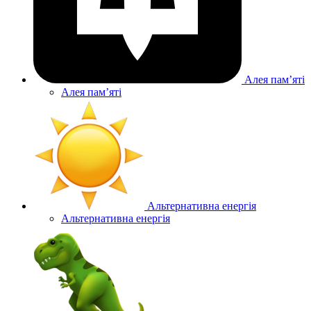
Алея памʼяті
Алея памʼяті
Альтернативна енергія
Альтернативна енергія