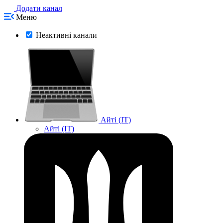
Додати канал
Меню
Неактивні канали
Айті (IT)
Айті (IT)