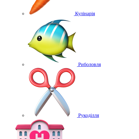
Кулінарія
Риболовля
Рукоділля