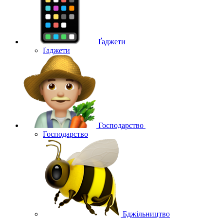
Ґаджети
Ґаджети
Господарство
Господарство
Бджільництво