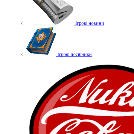
Ігрові новини
Ігрові посібники