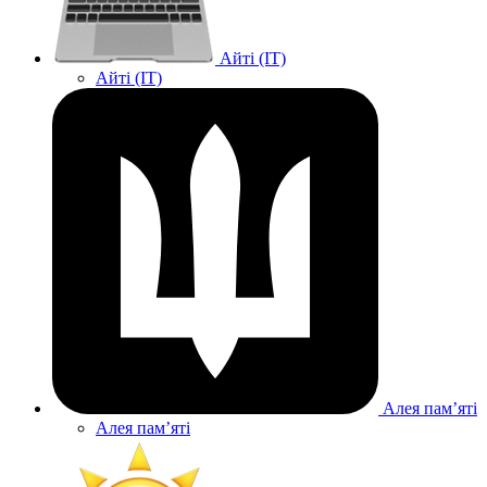
Айті (IT)
Айті (IT)
Алея памʼяті
Алея памʼяті