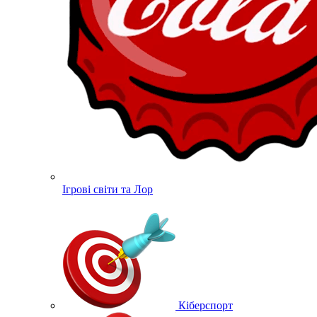
Ігрові світи та Лор
Кіберспорт