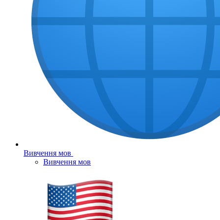
Вивчення мов
Вивчення мов