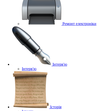
Ремонт електроніки
Інтерв'ю
Інтерв'ю
Історія