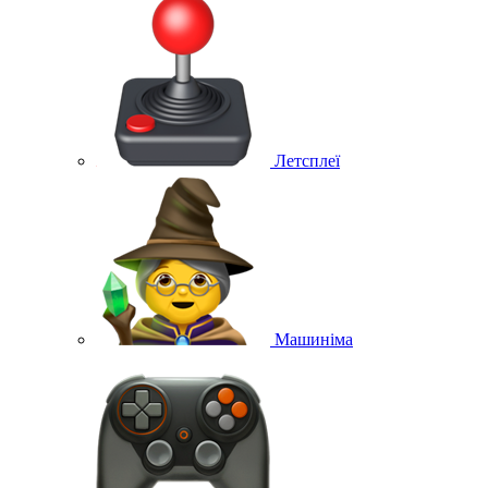
Летсплеї
Машиніма