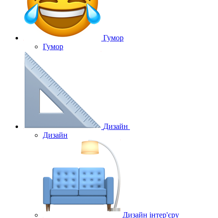
Гумор
Гумор
Дизайн
Дизайн
Дизайн інтер'єру