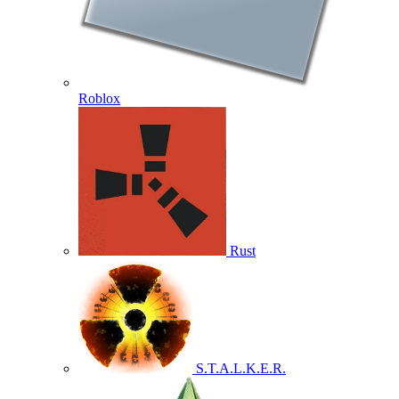
Roblox
Rust
S.T.A.L.K.E.R.