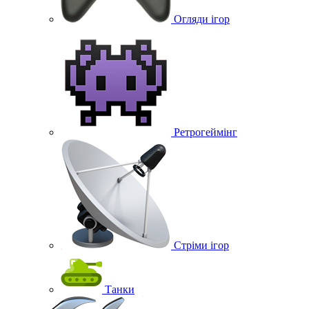
Огляди ігор
Ретрогеймінг
Стріми ігор
Танки