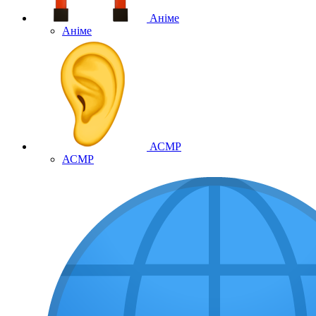
Аніме
Аніме
АСМР
АСМР