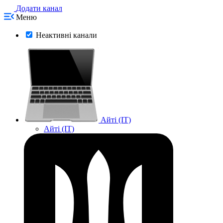
Додати канал
Меню
Неактивні канали
Айті (IT)
Айті (IT)