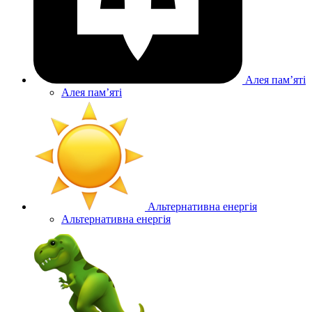
Алея памʼяті
Алея памʼяті
Альтернативна енергія
Альтернативна енергія