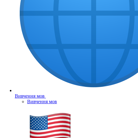
Вивчення мов
Вивчення мов