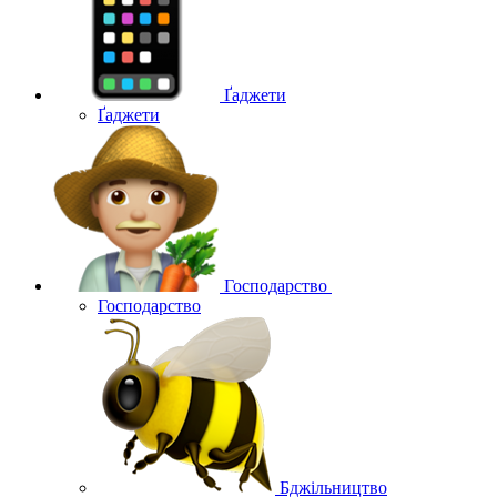
Ґаджети
Ґаджети
Господарство
Господарство
Бджільництво