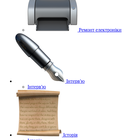
Ремонт електроніки
Інтерв'ю
Інтерв'ю
Історія