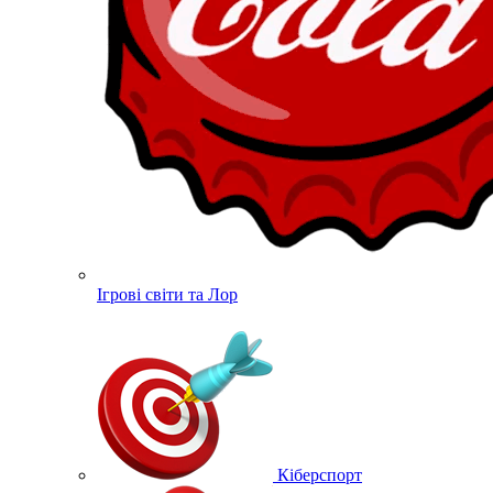
Ігрові світи та Лор
Кіберспорт