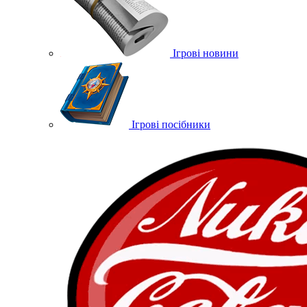
Ігрові новини
Ігрові посібники