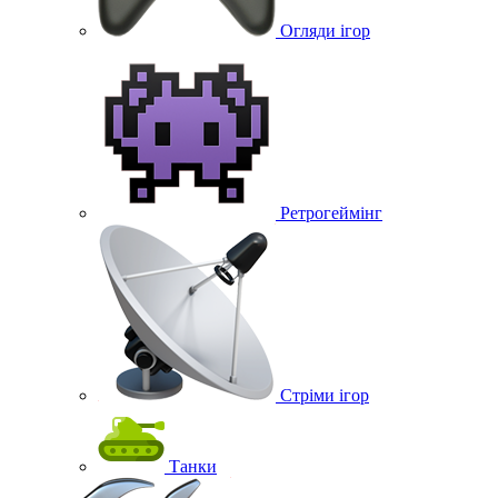
Огляди ігор
Ретрогеймінг
Стріми ігор
Танки