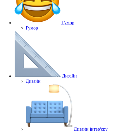
Гумор
Гумор
Дизайн
Дизайн
Дизайн інтер'єру