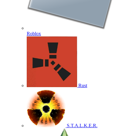
Roblox
Rust
S.T.A.L.K.E.R.