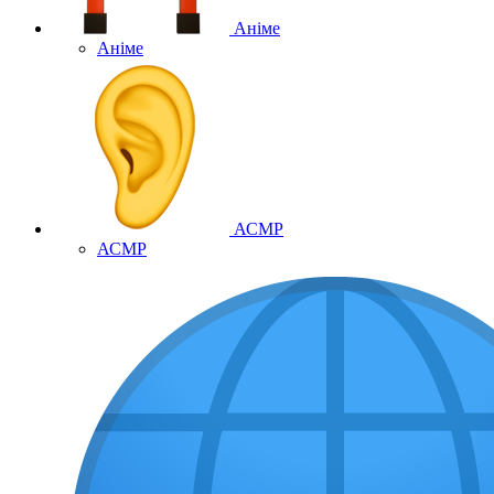
Аніме
Аніме
АСМР
АСМР