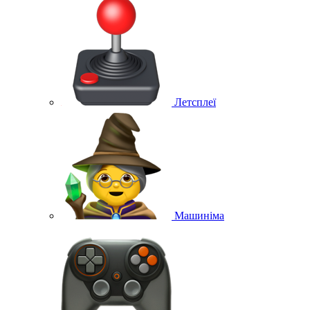
Летсплеї
Машиніма