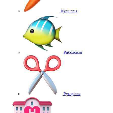
Кулінарія
Риболовля
Рукоділля