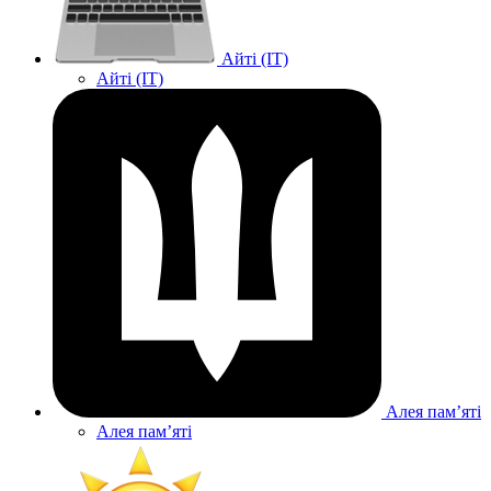
Айті (IT)
Айті (IT)
Алея памʼяті
Алея памʼяті