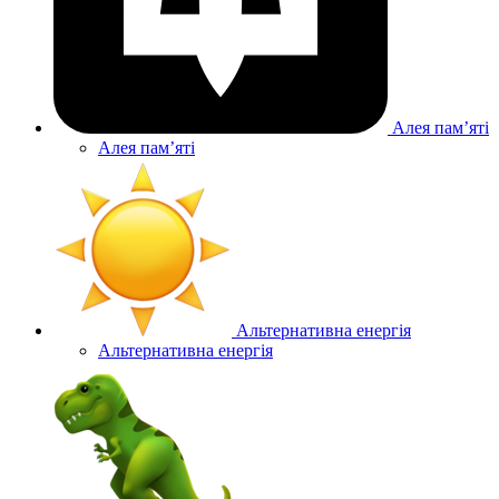
Алея памʼяті
Алея памʼяті
Альтернативна енергія
Альтернативна енергія