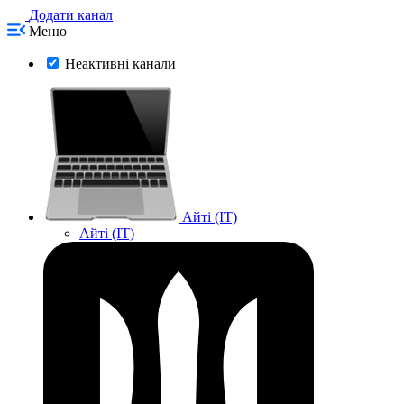
Додати канал
Меню
Неактивні канали
Айті (IT)
Айті (IT)