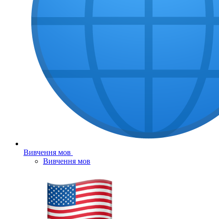
Вивчення мов
Вивчення мов