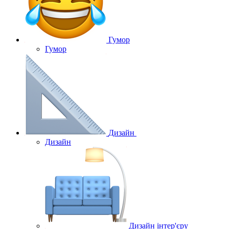
Гумор
Гумор
Дизайн
Дизайн
Дизайн інтер'єру