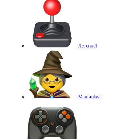
Летсплеї
Машиніма