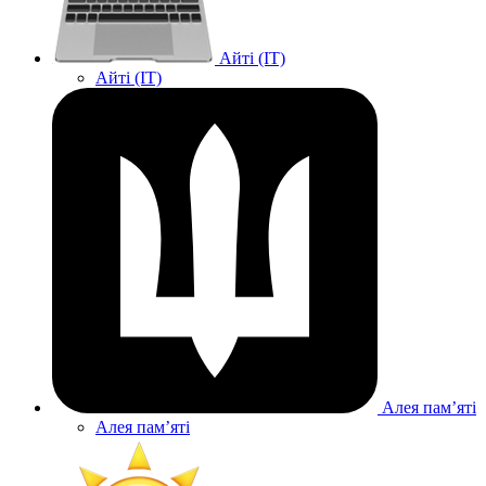
Айті (IT)
Айті (IT)
Алея памʼяті
Алея памʼяті