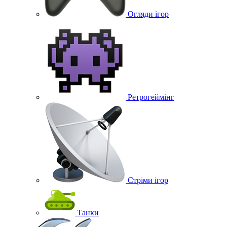
Огляди ігор
Ретрогеймінг
Стріми ігор
Танки