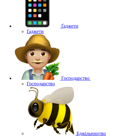
Ґаджети
Ґаджети
Господарство
Господарство
Бджільництво