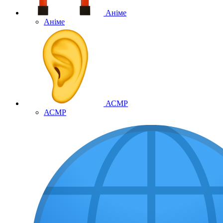
Аніме
Аніме
АСМР
АСМР