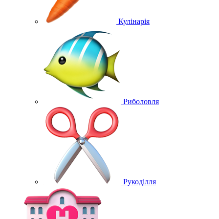
Кулінарія
Риболовля
Рукоділля