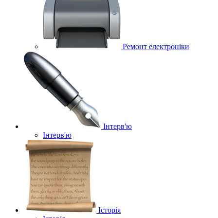
Ремонт електроніки
Інтерв'ю
Інтерв'ю
Історія