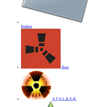
Roblox
Rust
S.T.A.L.K.E.R.