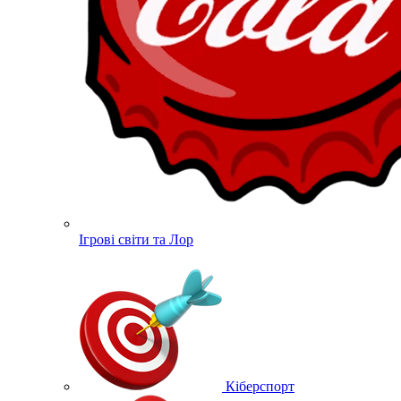
Ігрові світи та Лор
Кіберспорт