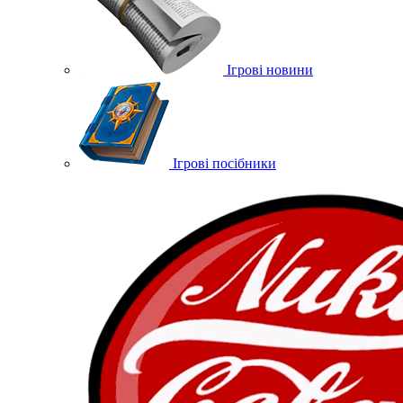
Ігрові новини
Ігрові посібники