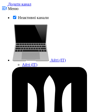
Додати канал
Меню
Неактивні канали
Айті (IT)
Айті (IT)