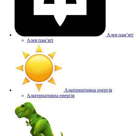
Алея памʼяті
Алея памʼяті
Альтернативна енергія
Альтернативна енергія