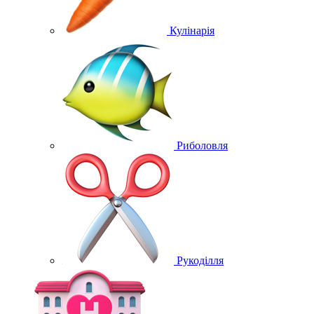
Кулінарія
Риболовля
Рукоділля