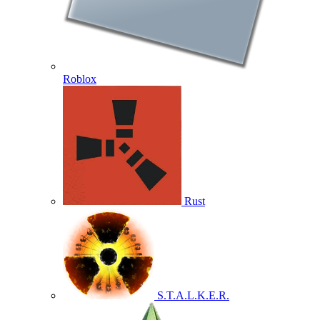
Roblox
Rust
S.T.A.L.K.E.R.