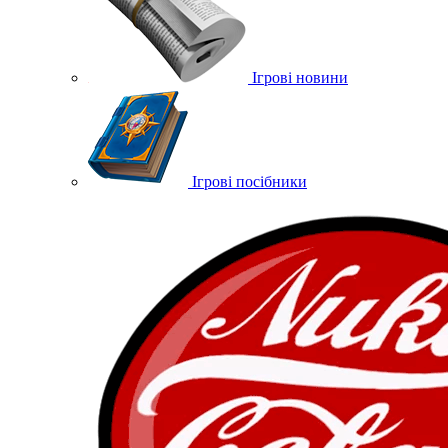
Ігрові новини
Ігрові посібники