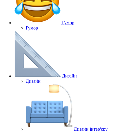
Гумор
Гумор
Дизайн
Дизайн
Дизайн інтер'єру