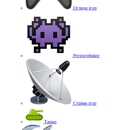
Огляди ігор
Ретрогеймінг
Стріми ігор
Танки