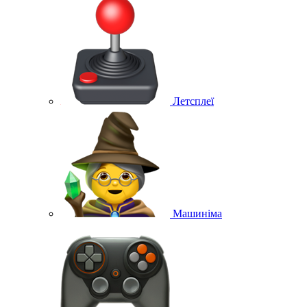
Летсплеї
Машиніма