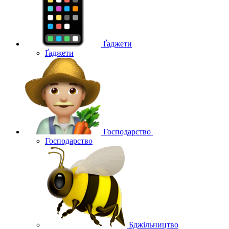
Ґаджети
Ґаджети
Господарство
Господарство
Бджільництво