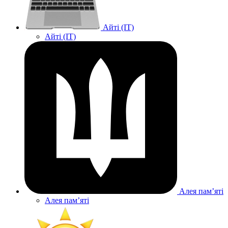
Айті (IT)
Айті (IT)
Алея памʼяті
Алея памʼяті