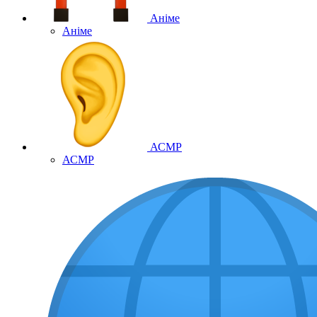
Аніме
Аніме
АСМР
АСМР