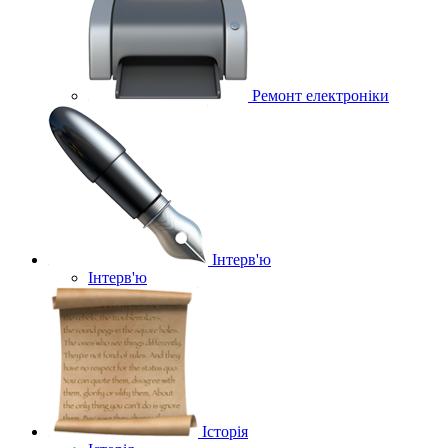
Ремонт електроніки
Інтерв'ю
Інтерв'ю
Історія