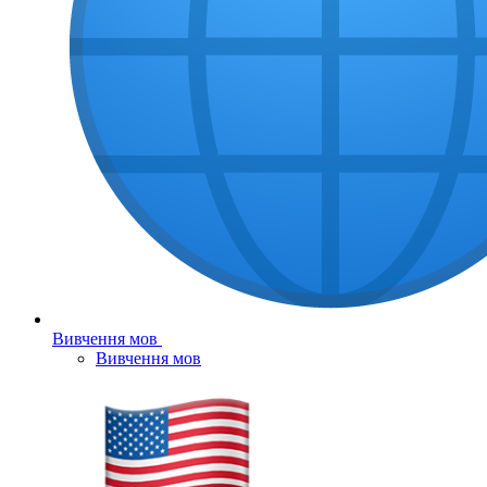
Вивчення мов
Вивчення мов