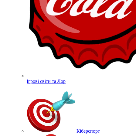
Ігрові світи та Лор
Кіберспорт