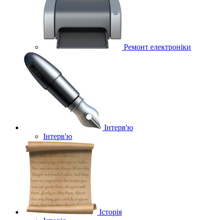
Ремонт електроніки
Інтерв'ю
Інтерв'ю
Історія