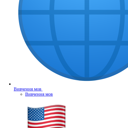
Вивчення мов
Вивчення мов