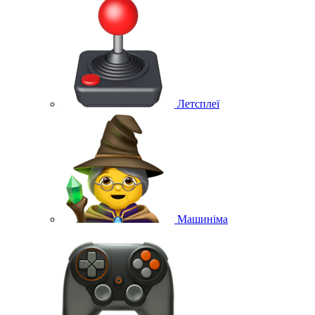
Летсплеї
Машиніма