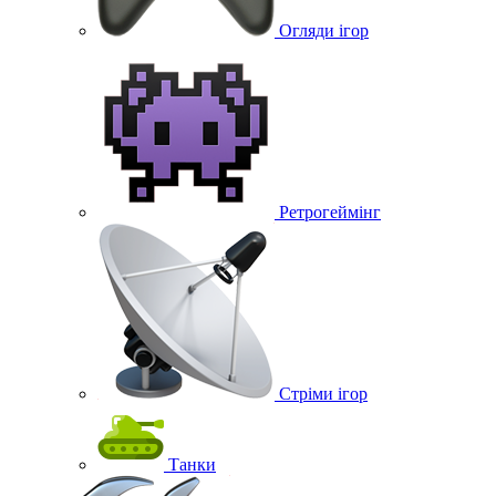
Огляди ігор
Ретрогеймінг
Стріми ігор
Танки