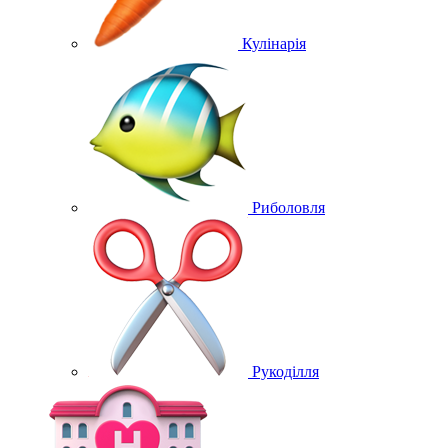
Кулінарія
Риболовля
Рукоділля