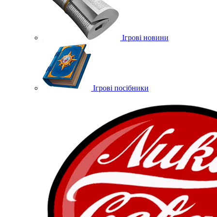
Ігрові новини
Ігрові посібники