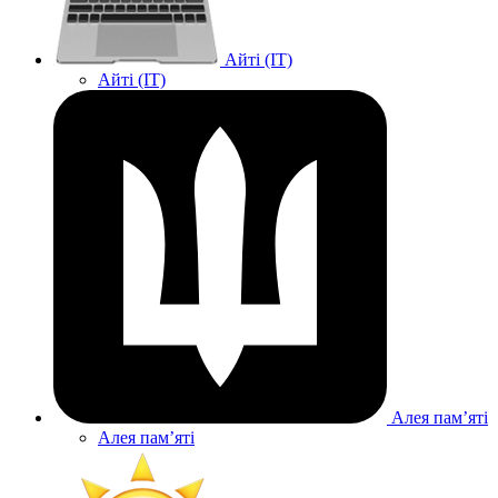
Айті (IT)
Айті (IT)
Алея памʼяті
Алея памʼяті