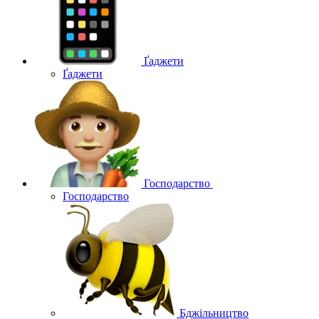
Ґаджети
Ґаджети
Господарство
Господарство
Бджільництво