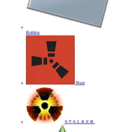
Roblox
Rust
S.T.A.L.K.E.R.