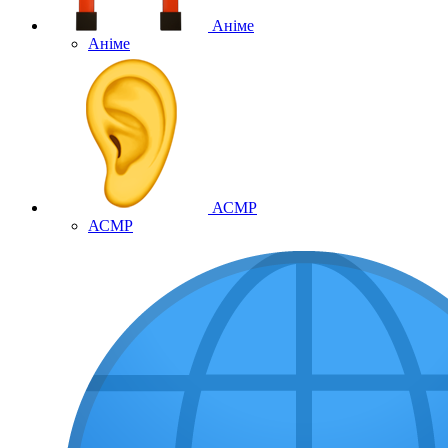
Аніме
Аніме
АСМР
АСМР