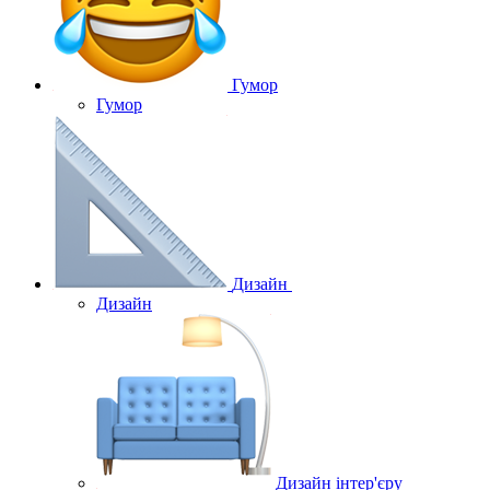
Гумор
Гумор
Дизайн
Дизайн
Дизайн інтер'єру