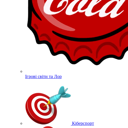
Ігрові світи та Лор
Кіберспорт