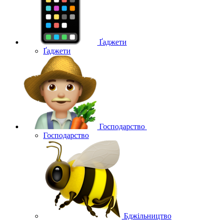
Ґаджети
Ґаджети
Господарство
Господарство
Бджільництво