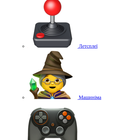
Летсплеї
Машиніма