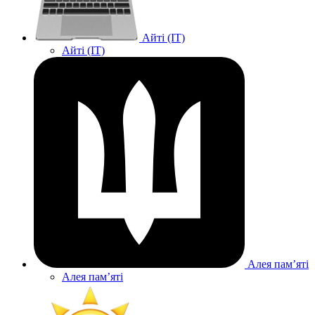
Айті (IT)
Айті (IT)
Алея памʼяті
Алея памʼяті