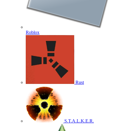
Roblox
Rust
S.T.A.L.K.E.R.