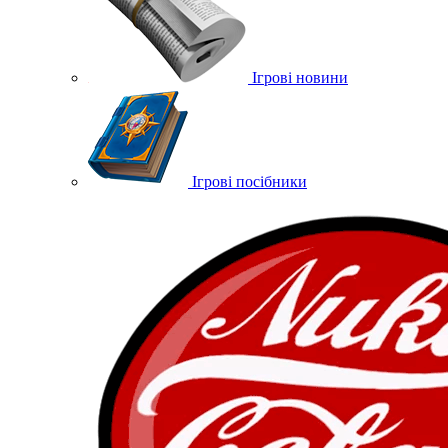
Ігрові новини
Ігрові посібники