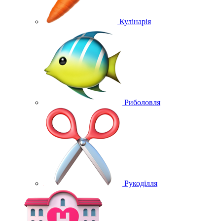
Кулінарія
Риболовля
Рукоділля