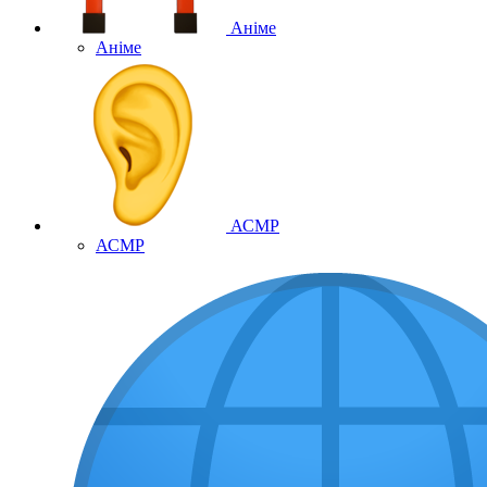
Аніме
Аніме
АСМР
АСМР