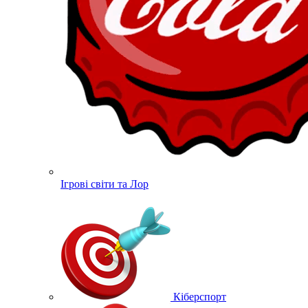
Ігрові світи та Лор
Кіберспорт