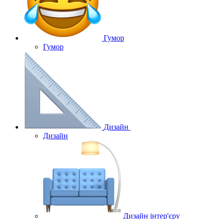
Гумор
Гумор
Дизайн
Дизайн
Дизайн інтер'єру