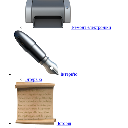
Ремонт електроніки
Інтерв'ю
Інтерв'ю
Історія