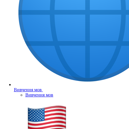
Вивчення мов
Вивчення мов