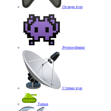
Огляди ігор
Ретрогеймінг
Стріми ігор
Танки