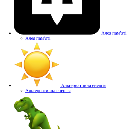
Алея памʼяті
Алея памʼяті
Альтернативна енергія
Альтернативна енергія