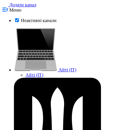
Додати канал
Меню
Неактивні канали
Айті (IT)
Айті (IT)