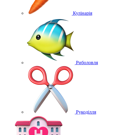
Кулінарія
Риболовля
Рукоділля