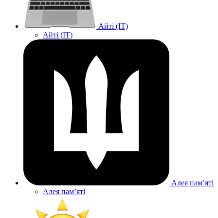
Айті (IT)
Айті (IT)
Алея памʼяті
Алея памʼяті