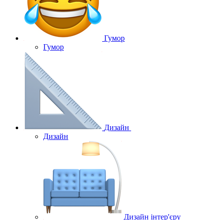
Гумор
Гумор
Дизайн
Дизайн
Дизайн інтер'єру