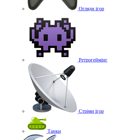
Огляди ігор
Ретрогеймінг
Стріми ігор
Танки