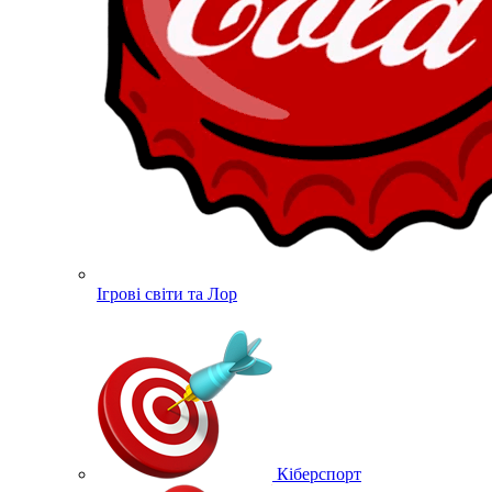
Ігрові світи та Лор
Кіберспорт