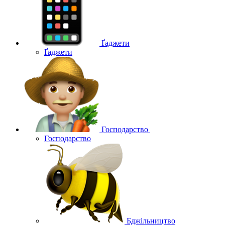
Ґаджети
Ґаджети
Господарство
Господарство
Бджільництво