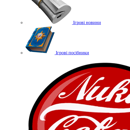
Ігрові новини
Ігрові посібники