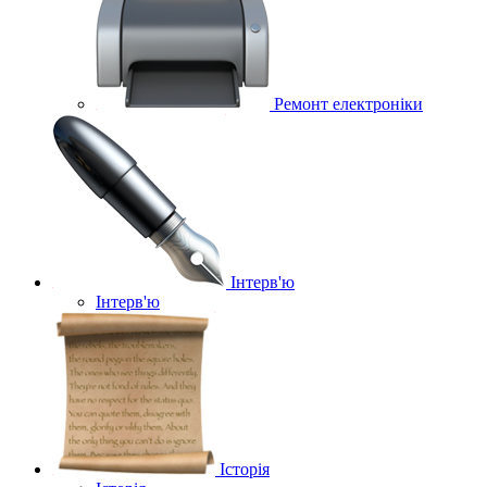
Ремонт електроніки
Інтерв'ю
Інтерв'ю
Історія