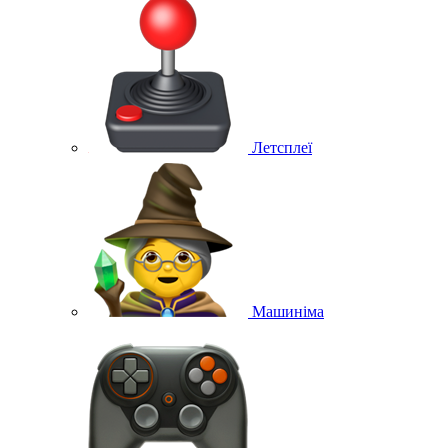
Летсплеї
Машиніма