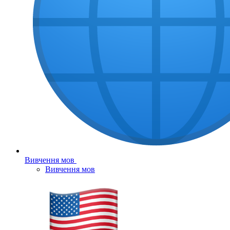
Вивчення мов
Вивчення мов