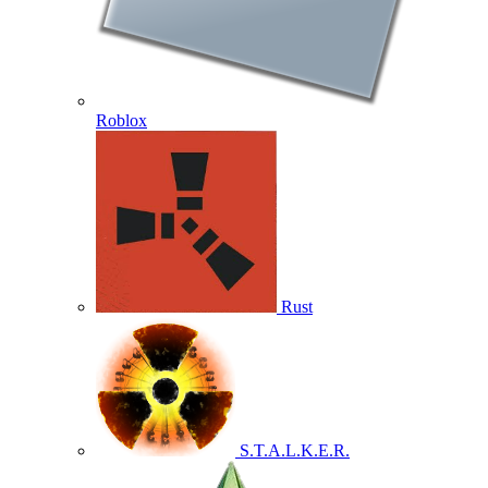
Roblox
Rust
S.T.A.L.K.E.R.