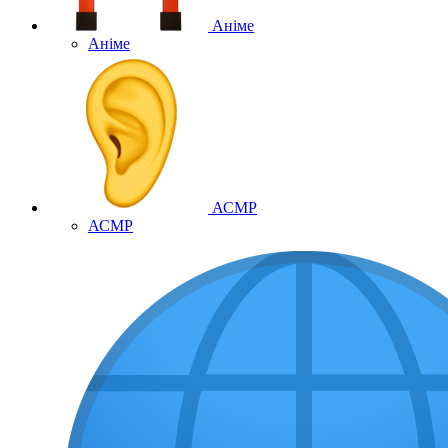
Аніме
Аніме
АСМР
АСМР