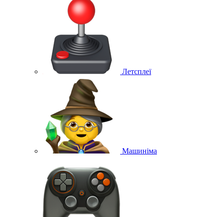
Летсплеї
Машиніма