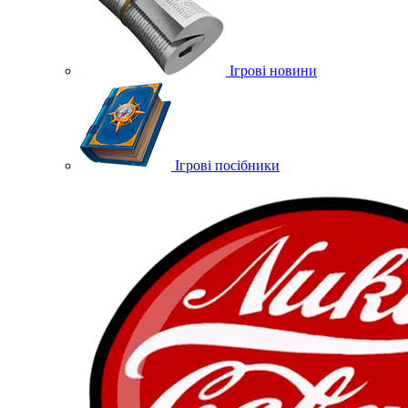
Ігрові новини
Ігрові посібники