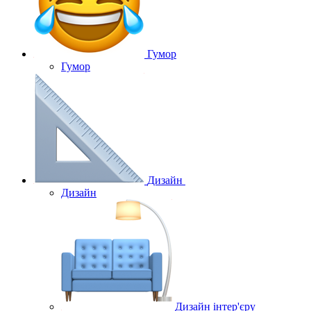
Гумор
Гумор
Дизайн
Дизайн
Дизайн інтер'єру