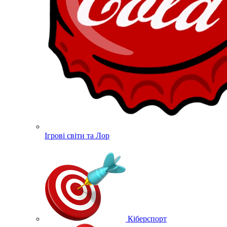
Ігрові світи та Лор
Кіберспорт