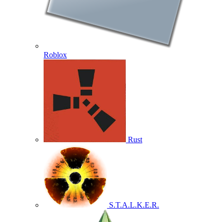
Roblox
Rust
S.T.A.L.K.E.R.