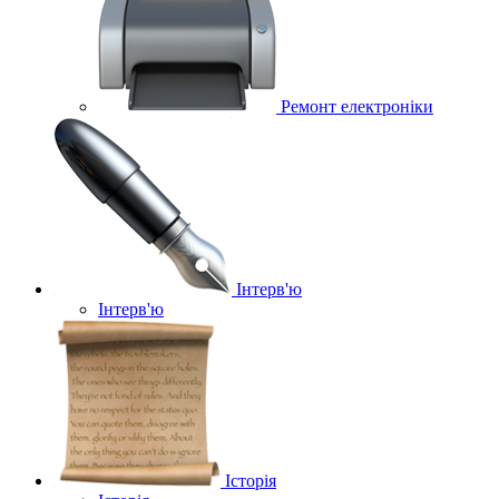
Ремонт електроніки
Інтерв'ю
Інтерв'ю
Історія