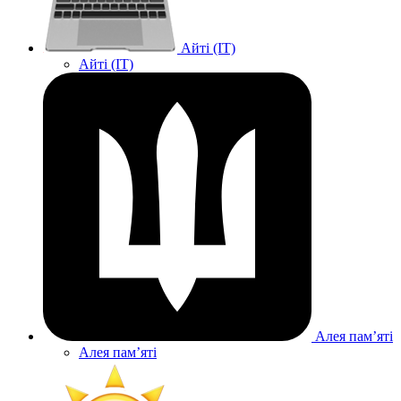
Айті (IT)
Айті (IT)
Алея памʼяті
Алея памʼяті