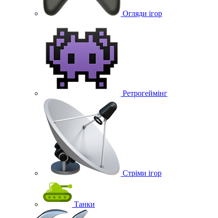
Огляди ігор
Ретрогеймінг
Стріми ігор
Танки