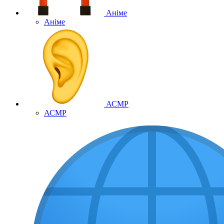
Аніме
Аніме
АСМР
АСМР