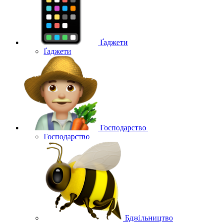
Ґаджети
Ґаджети
Господарство
Господарство
Бджільництво