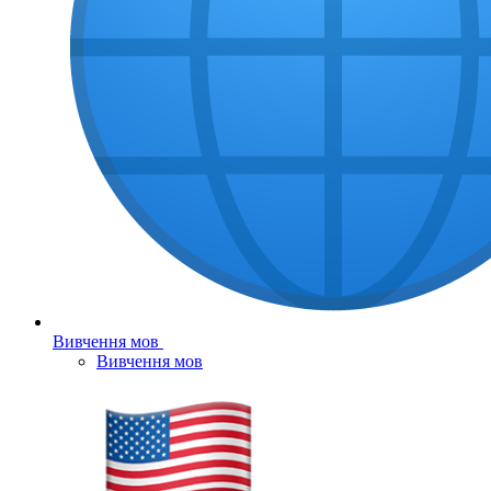
Вивчення мов
Вивчення мов