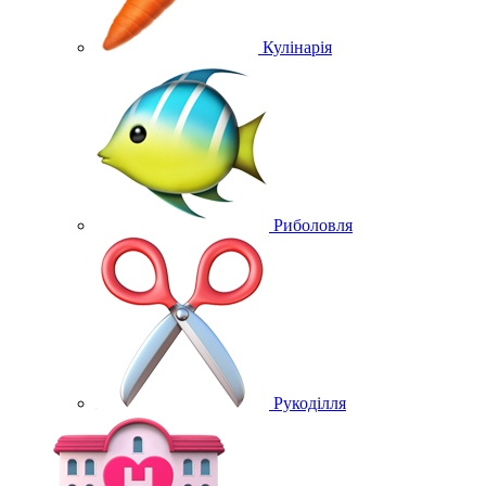
Кулінарія
Риболовля
Рукоділля