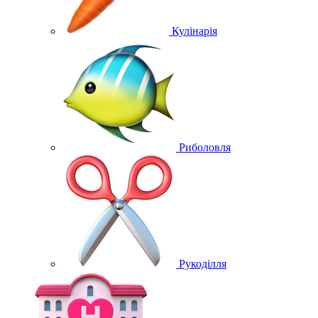
Кулінарія
Риболовля
Рукоділля