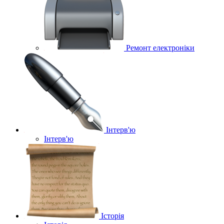
Ремонт електроніки
Інтерв'ю
Інтерв'ю
Історія