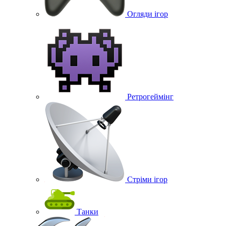
Огляди ігор
Ретрогеймінг
Стріми ігор
Танки