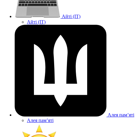
Айті (IT)
Айті (IT)
Алея памʼяті
Алея памʼяті