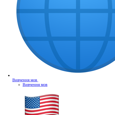
Вивчення мов
Вивчення мов