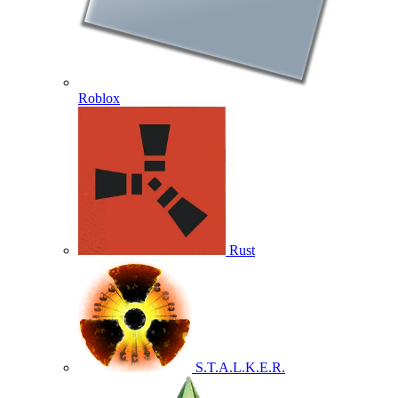
Roblox
Rust
S.T.A.L.K.E.R.