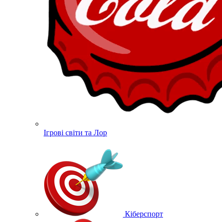
Ігрові світи та Лор
Кіберспорт