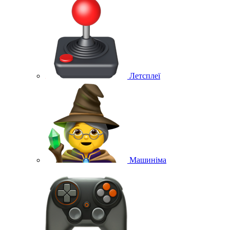
Летсплеї
Машиніма