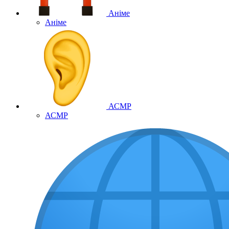
Аніме
Аніме
АСМР
АСМР