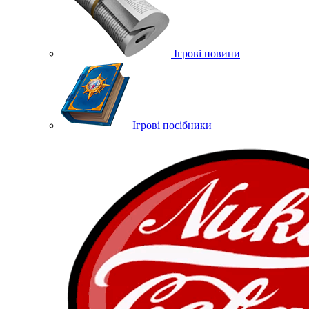
Ігрові новини
Ігрові посібники