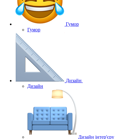
Гумор
Гумор
Дизайн
Дизайн
Дизайн інтер'єру