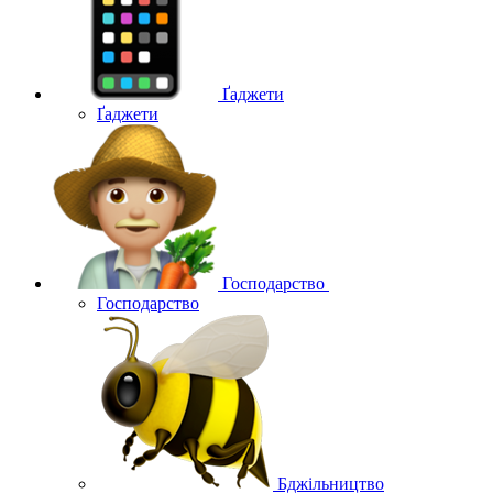
Ґаджети
Ґаджети
Господарство
Господарство
Бджільництво