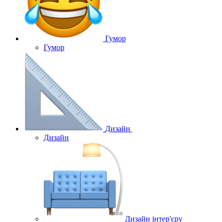
Гумор
Гумор
Дизайн
Дизайн
Дизайн інтер'єру