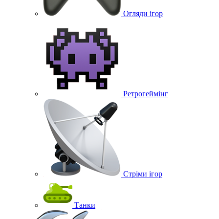
Огляди ігор
Ретрогеймінг
Стріми ігор
Танки