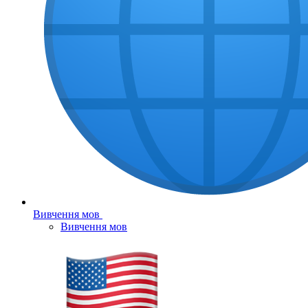
Вивчення мов
Вивчення мов