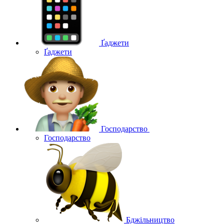
Ґаджети
Ґаджети
Господарство
Господарство
Бджільництво