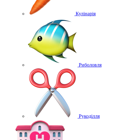
Кулінарія
Риболовля
Рукоділля