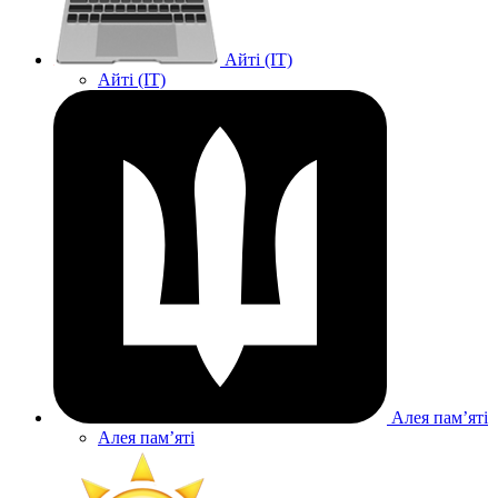
Айті (IT)
Айті (IT)
Алея памʼяті
Алея памʼяті