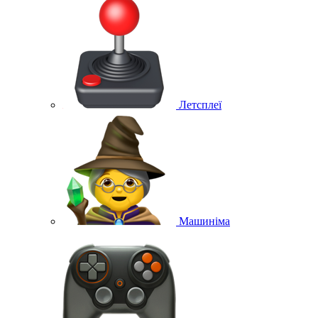
Летсплеї
Машиніма