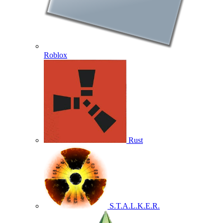
Roblox
Rust
S.T.A.L.K.E.R.