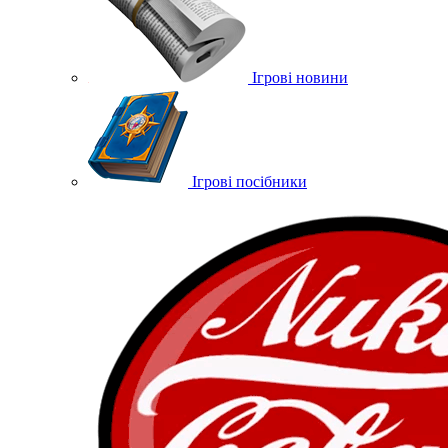
Ігрові новини
Ігрові посібники