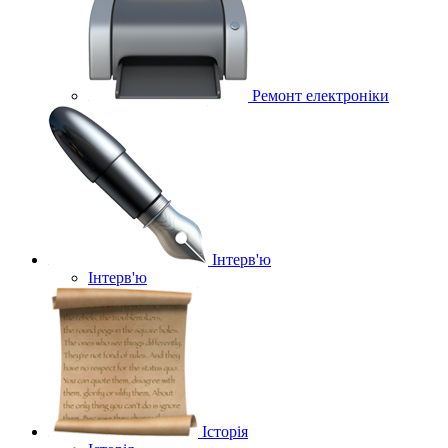
Ремонт електроніки
Інтерв'ю
Інтерв'ю
Історія