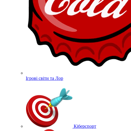
Ігрові світи та Лор
Кіберспорт