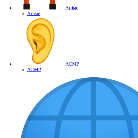
Аніме
Аніме
АСМР
АСМР