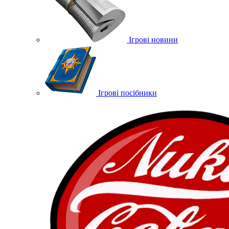
Ігрові новини
Ігрові посібники