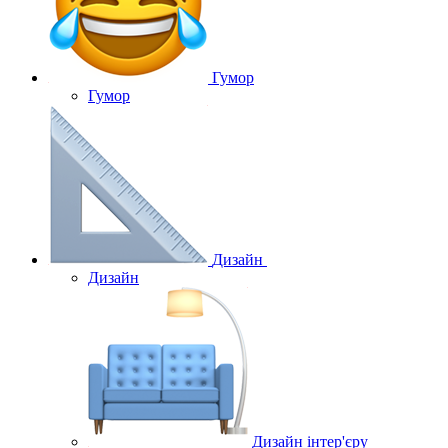
Гумор
Гумор
Дизайн
Дизайн
Дизайн інтер'єру