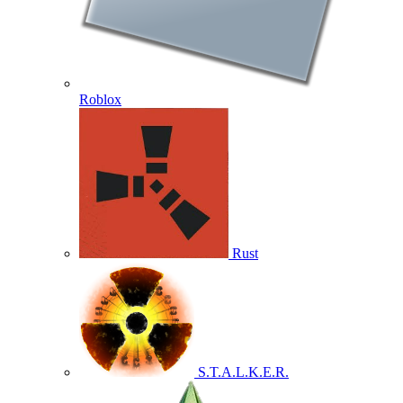
Roblox
Rust
S.T.A.L.K.E.R.