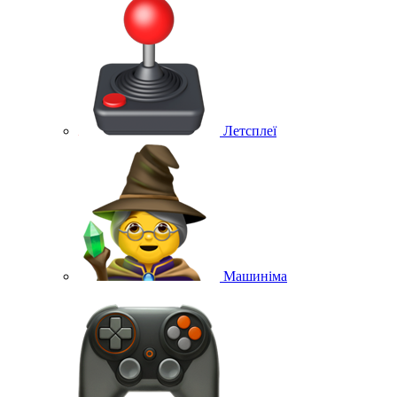
Летсплеї
Машиніма