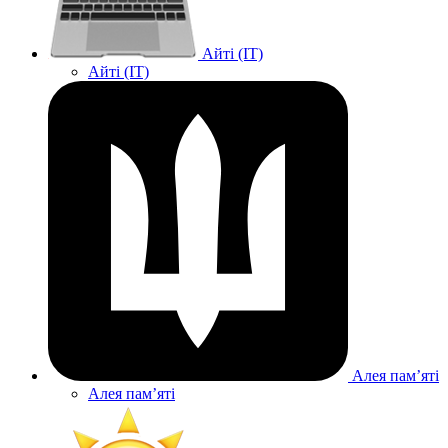
Айті (IT)
Айті (IT)
Алея памʼяті
Алея памʼяті