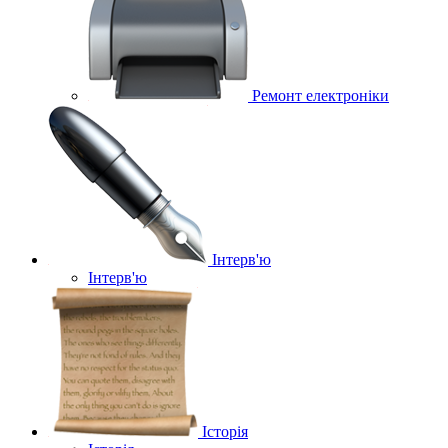
Ремонт електроніки
Інтерв'ю
Інтерв'ю
Історія