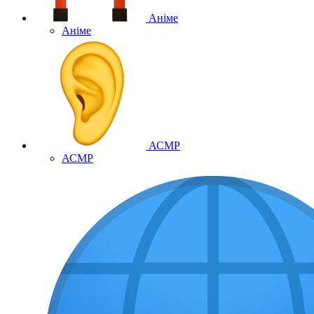
Аніме
Аніме
АСМР
АСМР