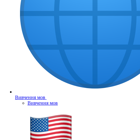
Вивчення мов
Вивчення мов