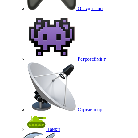
Огляди ігор
Ретрогеймінг
Стріми ігор
Танки