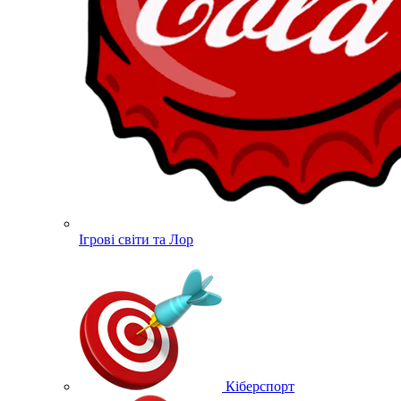
Ігрові світи та Лор
Кіберспорт