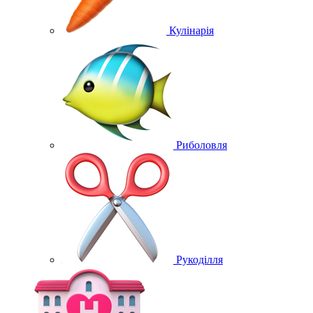
Кулінарія
Риболовля
Рукоділля