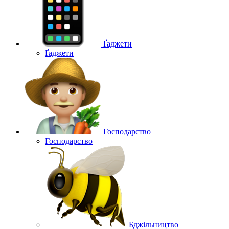
Ґаджети
Ґаджети
Господарство
Господарство
Бджільництво