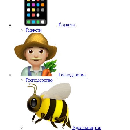
Ґаджети
Ґаджети
Господарство
Господарство
Бджільництво