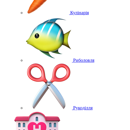
Кулінарія
Риболовля
Рукоділля