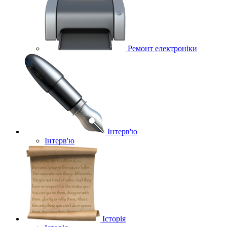
Ремонт електроніки
Інтерв'ю
Інтерв'ю
Історія