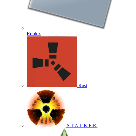
Roblox
Rust
S.T.A.L.K.E.R.