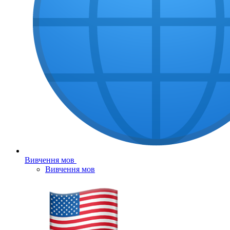
Вивчення мов
Вивчення мов