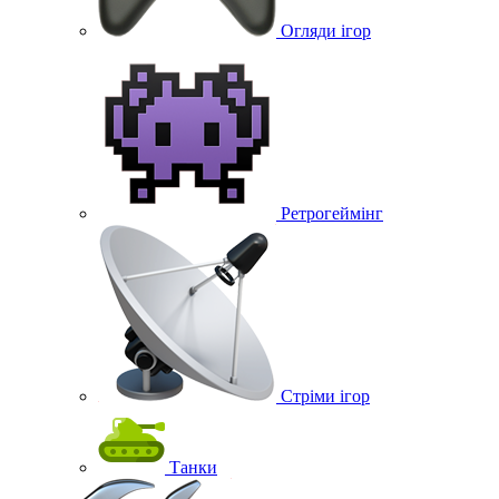
Огляди ігор
Ретрогеймінг
Стріми ігор
Танки