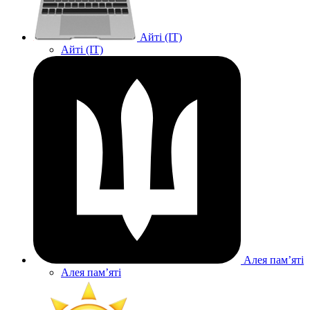
Айті (IT)
Айті (IT)
Алея памʼяті
Алея памʼяті