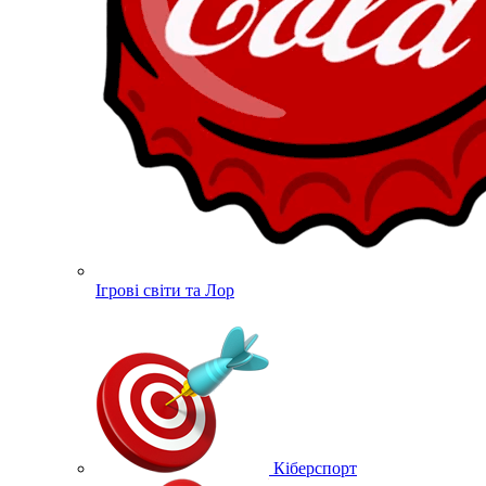
Ігрові світи та Лор
Кіберспорт