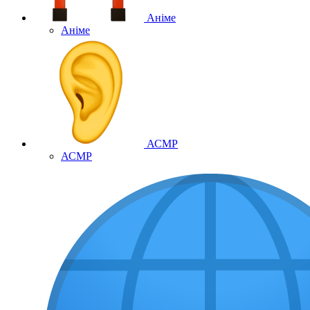
Аніме
Аніме
АСМР
АСМР