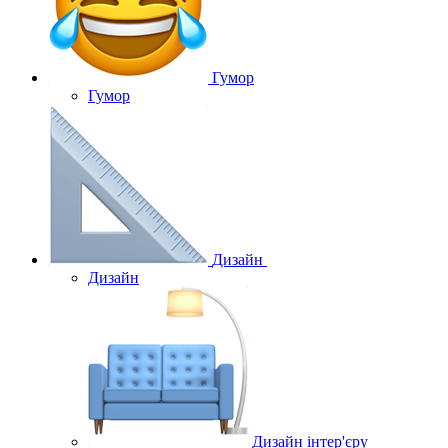
Гумор
Гумор
Дизайн
Дизайн
Дизайн інтер'єру