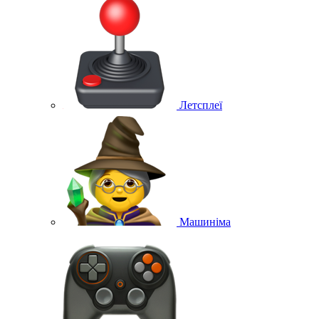
Летсплеї
Машиніма