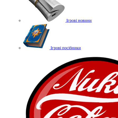
Ігрові новини
Ігрові посібники