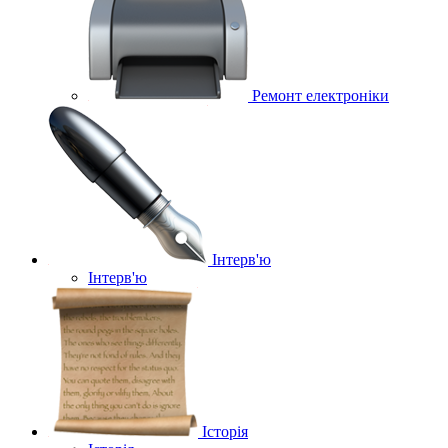
Ремонт електроніки
Інтерв'ю
Інтерв'ю
Історія