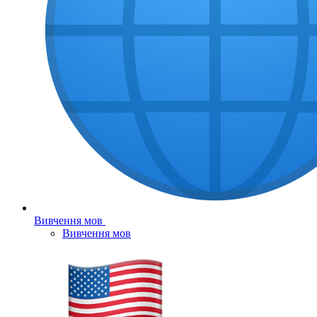
Вивчення мов
Вивчення мов