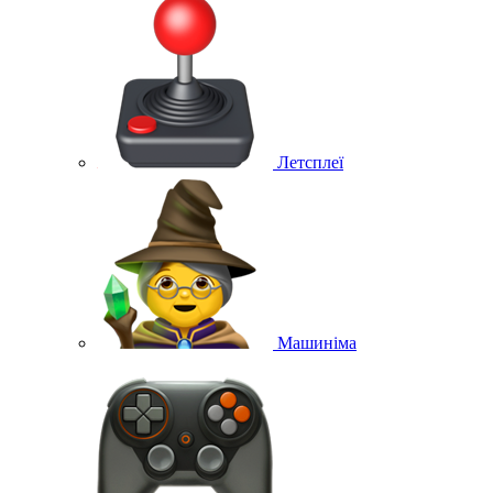
Летсплеї
Машиніма