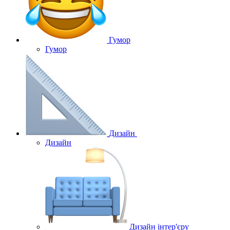
Гумор
Гумор
Дизайн
Дизайн
Дизайн інтер'єру