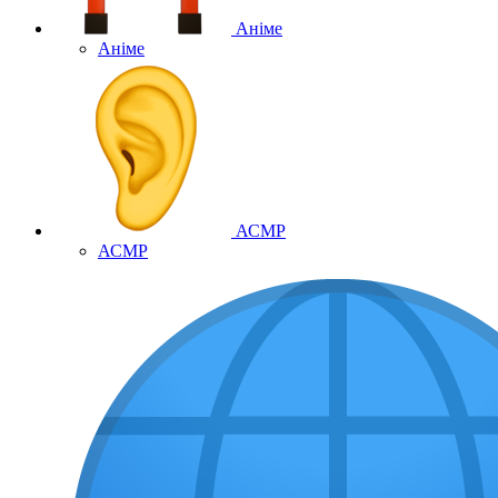
Аніме
Аніме
АСМР
АСМР