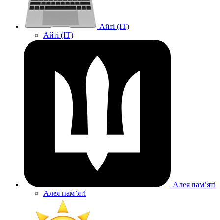
Айті (IT)
Айті (IT)
Алея памʼяті
Алея памʼяті