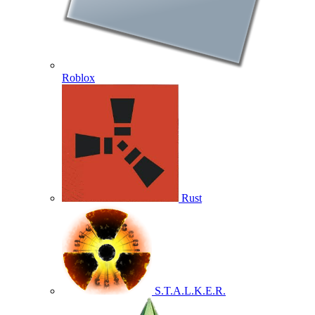
Roblox
Rust
S.T.A.L.K.E.R.