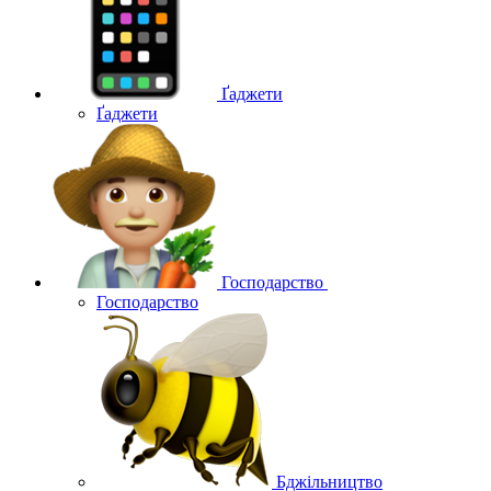
Ґаджети
Ґаджети
Господарство
Господарство
Бджільництво