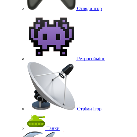
Огляди ігор
Ретрогеймінг
Стріми ігор
Танки