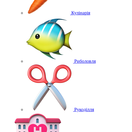
Кулінарія
Риболовля
Рукоділля