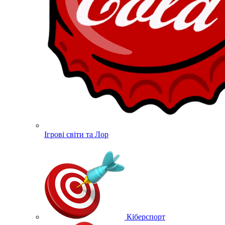
Ігрові світи та Лор
Кіберспорт