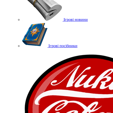
Ігрові новини
Ігрові посібники