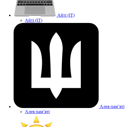
Айті (IT)
Айті (IT)
Алея памʼяті
Алея памʼяті