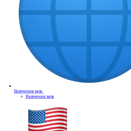
Вивчення мов
Вивчення мов