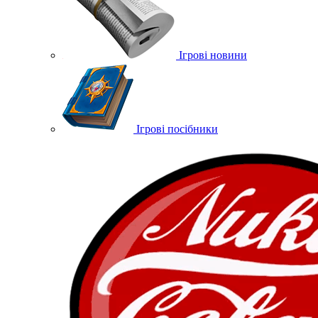
Ігрові новини
Ігрові посібники