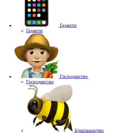
Ґаджети
Ґаджети
Господарство
Господарство
Бджільництво