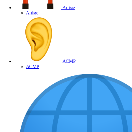
Аніме
Аніме
АСМР
АСМР