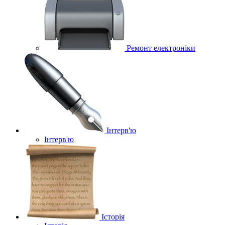
Ремонт електроніки
Інтерв'ю
Інтерв'ю
Історія