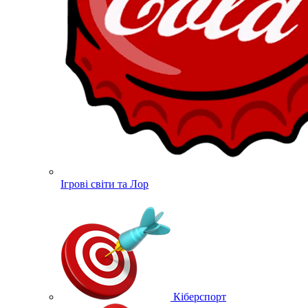
Ігрові світи та Лор
Кіберспорт