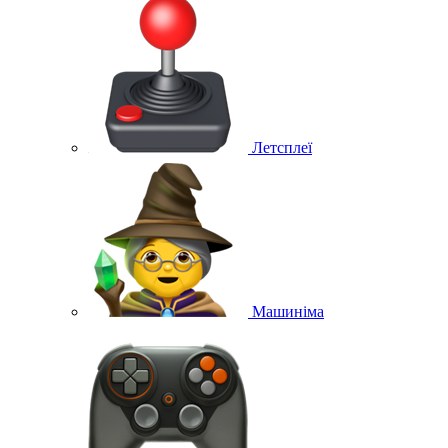
Летсплеї
Машиніма