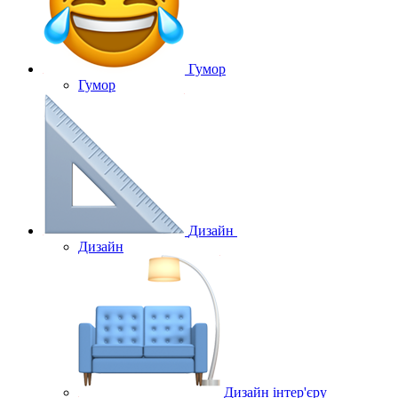
Гумор
Гумор
Дизайн
Дизайн
Дизайн інтер'єру