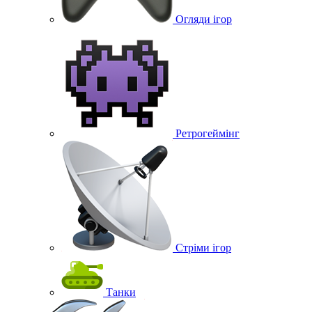
Огляди ігор
Ретрогеймінг
Стріми ігор
Танки