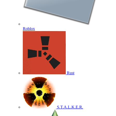
Roblox
Rust
S.T.A.L.K.E.R.