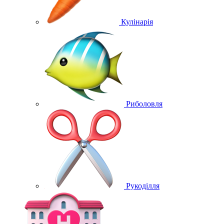
Кулінарія
Риболовля
Рукоділля