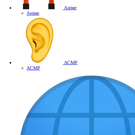
Аніме
Аніме
АСМР
АСМР