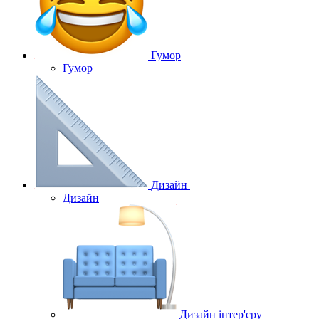
Гумор
Гумор
Дизайн
Дизайн
Дизайн інтер'єру