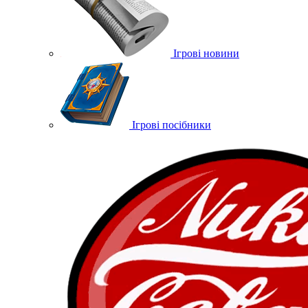
Ігрові новини
Ігрові посібники