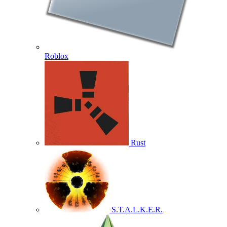
Roblox
Rust
S.T.A.L.K.E.R.