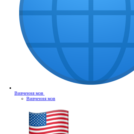
Вивчення мов
Вивчення мов