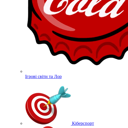
Ігрові світи та Лор
Кіберспорт