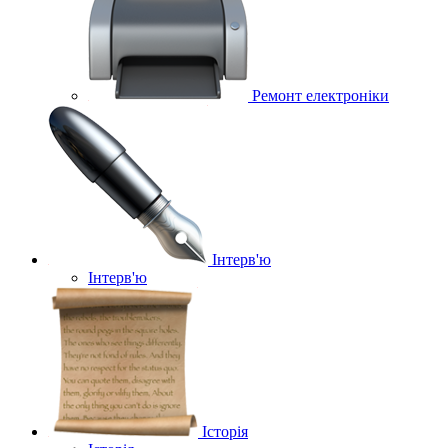
Ремонт електроніки
Інтерв'ю
Інтерв'ю
Історія