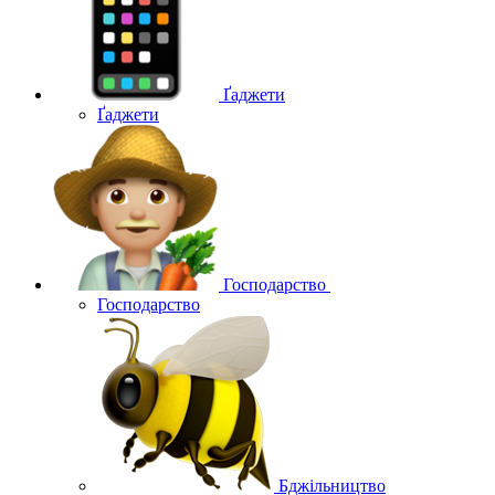
Ґаджети
Ґаджети
Господарство
Господарство
Бджільництво