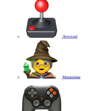
Летсплеї
Машиніма