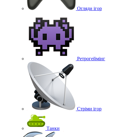
Огляди ігор
Ретрогеймінг
Стріми ігор
Танки