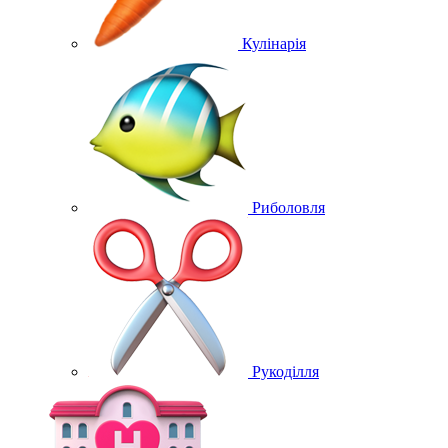
Кулінарія
Риболовля
Рукоділля