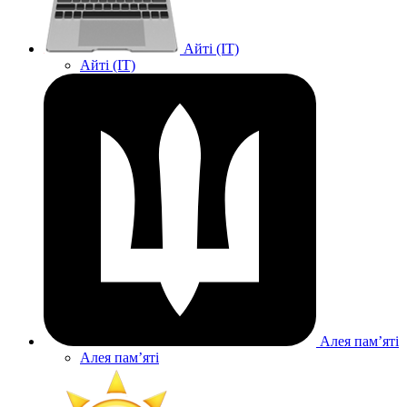
Айті (IT)
Айті (IT)
Алея памʼяті
Алея памʼяті