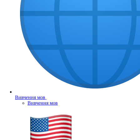
Вивчення мов
Вивчення мов