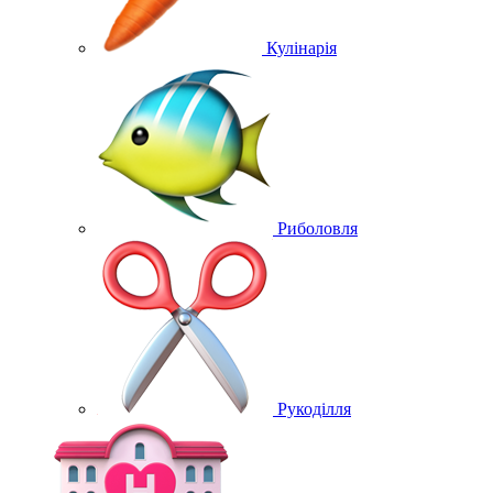
Кулінарія
Риболовля
Рукоділля