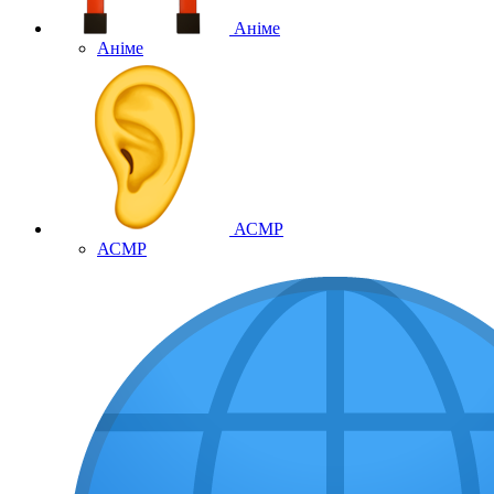
Аніме
Аніме
АСМР
АСМР