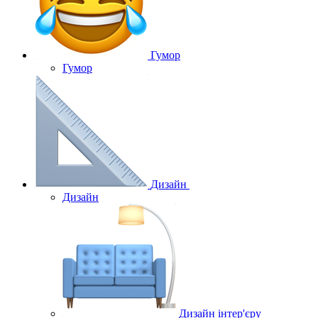
Гумор
Гумор
Дизайн
Дизайн
Дизайн інтер'єру