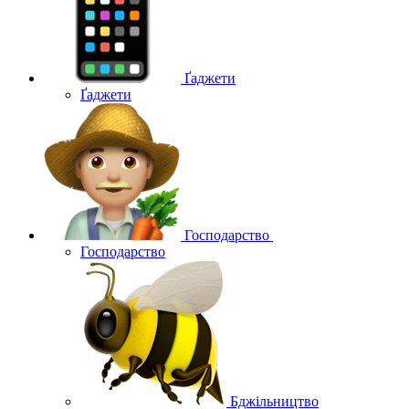
Ґаджети
Ґаджети
Господарство
Господарство
Бджільництво