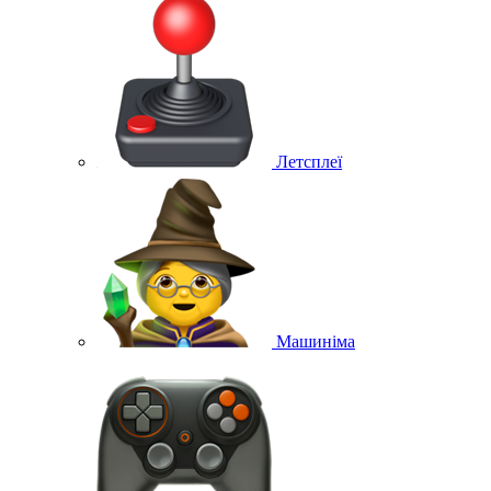
Летсплеї
Машиніма