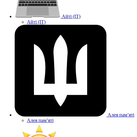
Айті (IT)
Айті (IT)
Алея памʼяті
Алея памʼяті