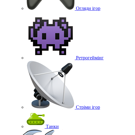
Огляди ігор
Ретрогеймінг
Стріми ігор
Танки