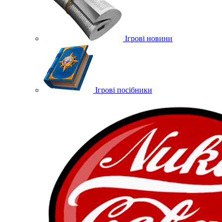
Ігрові новини
Ігрові посібники