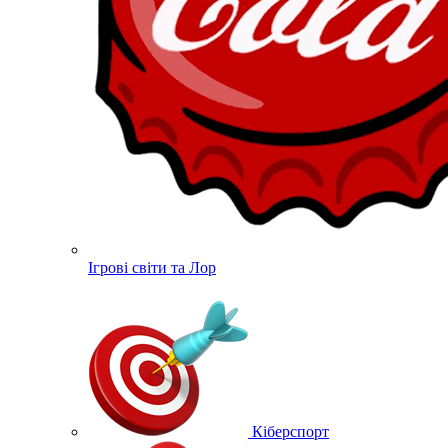
Ігрові світи та Лор
Кіберспорт