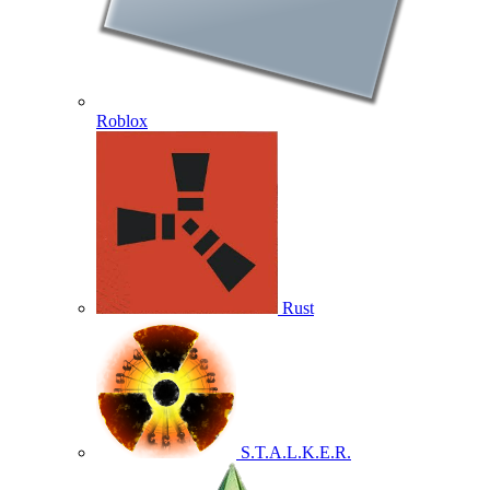
Roblox
Rust
S.T.A.L.K.E.R.