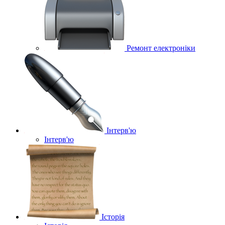
Ремонт електроніки
Інтерв'ю
Інтерв'ю
Історія