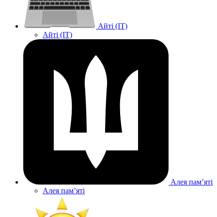
Айті (IT)
Айті (IT)
Алея памʼяті
Алея памʼяті