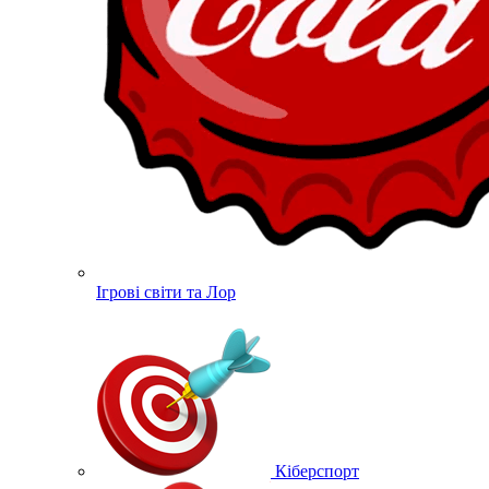
Ігрові світи та Лор
Кіберспорт