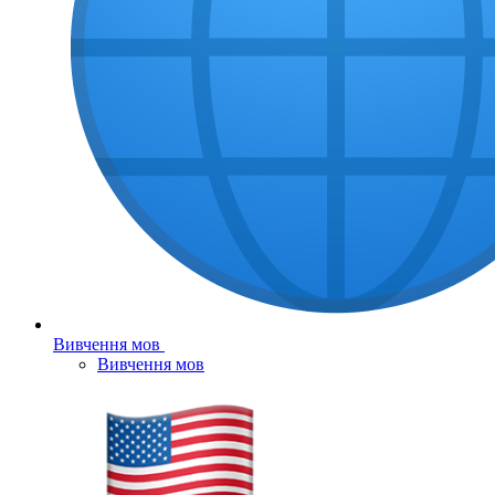
Вивчення мов
Вивчення мов