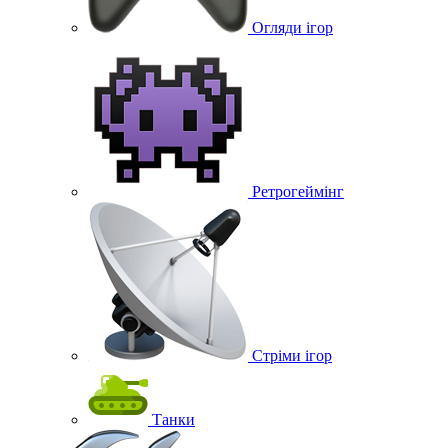
Огляди ігор
Ретрогеймінг
Стріми ігор
Танки