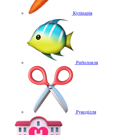
Кулінарія
Риболовля
Рукоділля