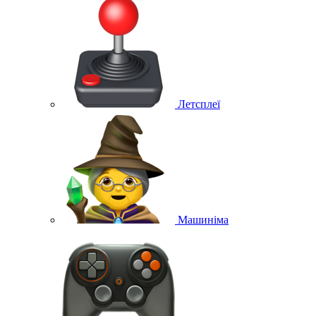
Летсплеї
Машиніма