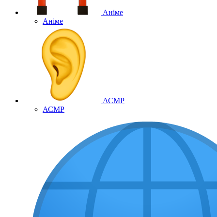
Аніме
Аніме
АСМР
АСМР