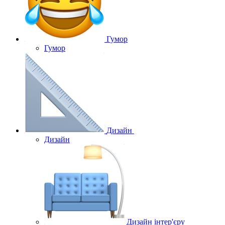
Гумор
Гумор
Дизайн
Дизайн
Дизайн інтер'єру