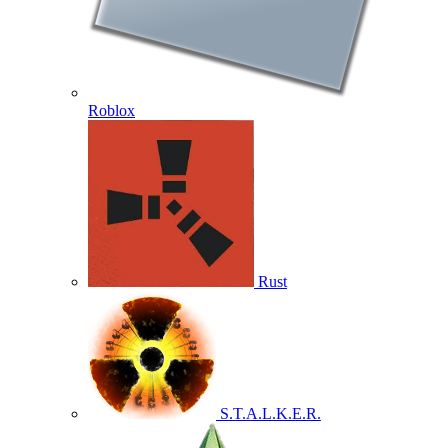
Roblox
Rust
S.T.A.L.K.E.R.