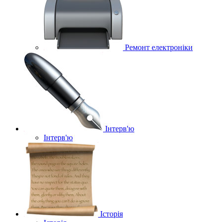
Ремонт електроніки
Інтерв'ю
Інтерв'ю
Історія