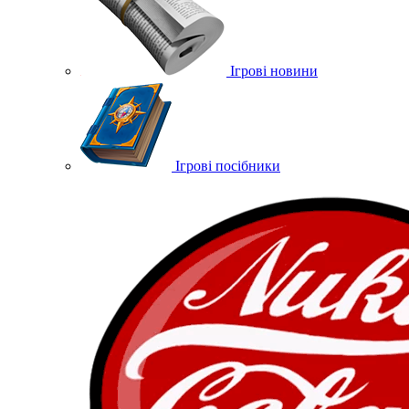
Ігрові новини
Ігрові посібники