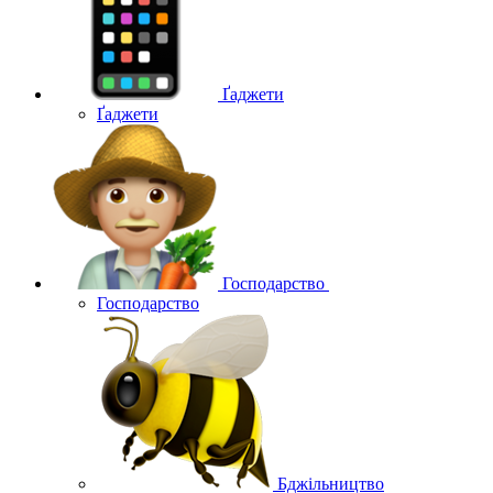
Ґаджети
Ґаджети
Господарство
Господарство
Бджільництво