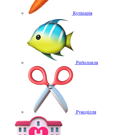
Кулінарія
Риболовля
Рукоділля