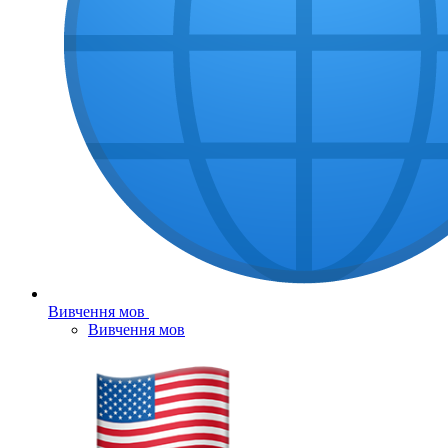
Вивчення мов
Вивчення мов