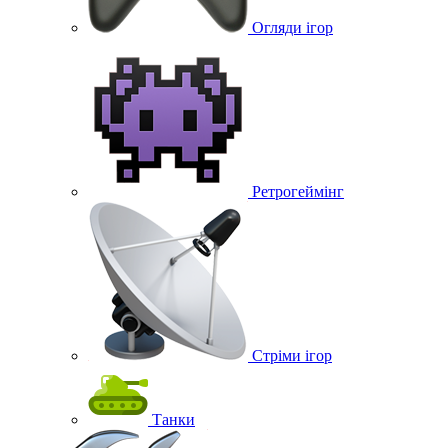
Огляди ігор
Ретрогеймінг
Стріми ігор
Танки