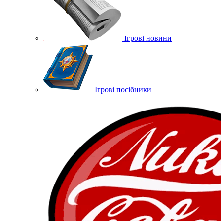
Ігрові новини
Ігрові посібники