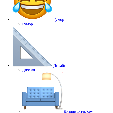
Гумор
Гумор
Дизайн
Дизайн
Дизайн інтер'єру