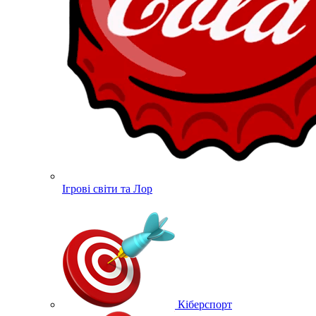
Ігрові світи та Лор
Кіберспорт