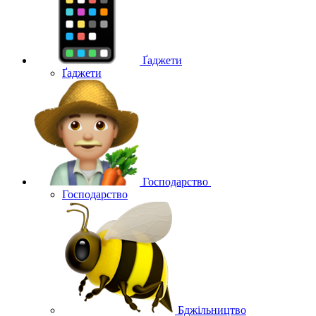
Ґаджети
Ґаджети
Господарство
Господарство
Бджільництво