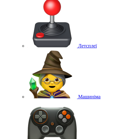
Летсплеї
Машиніма