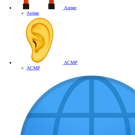
Аніме
Аніме
АСМР
АСМР