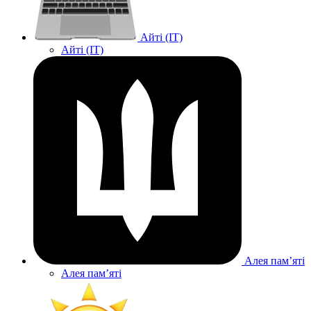
Айті (IT)
Айті (IT)
Алея памʼяті
Алея памʼяті