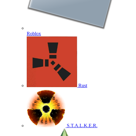
Roblox
Rust
S.T.A.L.K.E.R.