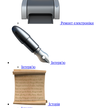
Ремонт електроніки
Інтерв'ю
Інтерв'ю
Історія