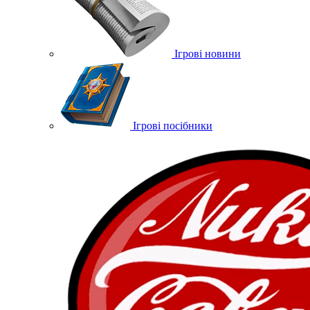
Ігрові новини
Ігрові посібники