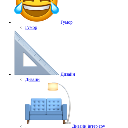
Гумор
Гумор
Дизайн
Дизайн
Дизайн інтер'єру