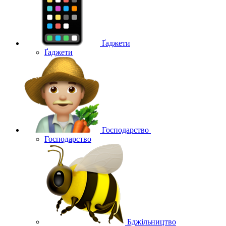
Ґаджети
Ґаджети
Господарство
Господарство
Бджільництво