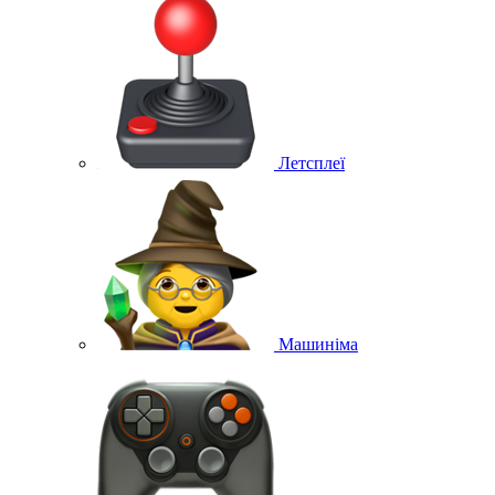
Летсплеї
Машиніма