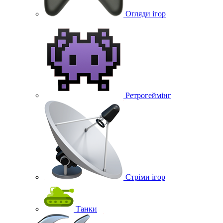
Огляди ігор
Ретрогеймінг
Стріми ігор
Танки