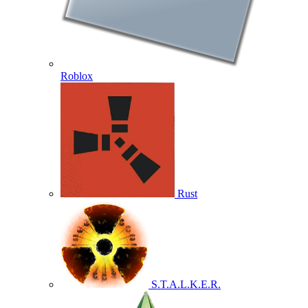
Roblox
Rust
S.T.A.L.K.E.R.