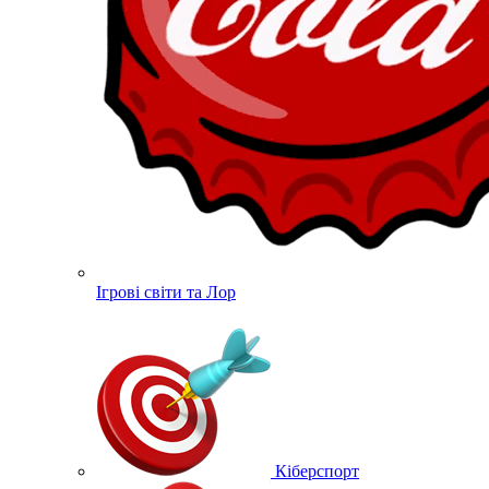
Ігрові світи та Лор
Кіберспорт