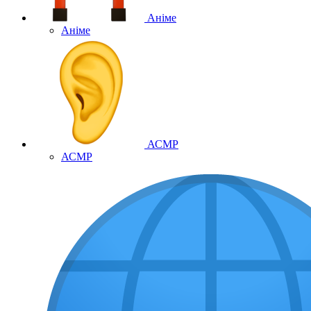
Аніме
Аніме
АСМР
АСМР