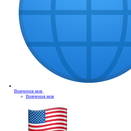
Вивчення мов
Вивчення мов