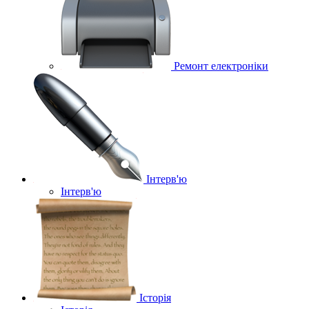
Ремонт електроніки
Інтерв'ю
Інтерв'ю
Історія