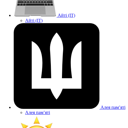
Айті (IT)
Айті (IT)
Алея памʼяті
Алея памʼяті