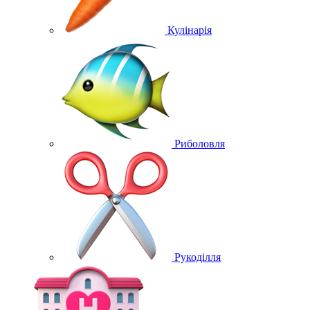
Кулінарія
Риболовля
Рукоділля