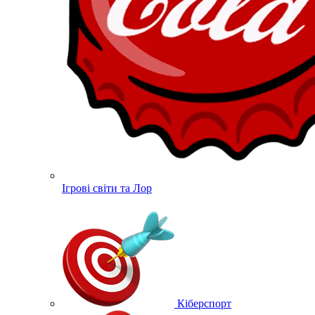
Ігрові світи та Лор
Кіберспорт