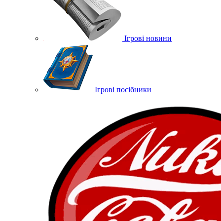
Ігрові новини
Ігрові посібники