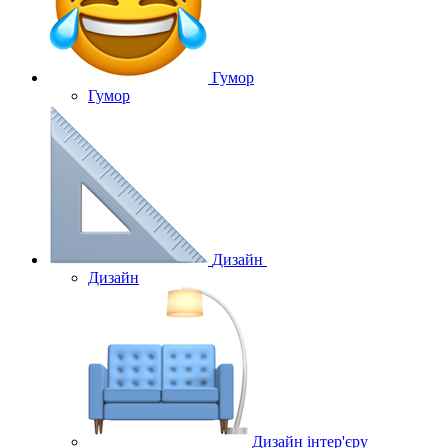
Гумор
Гумор
Дизайн
Дизайн
Дизайн інтер'єру