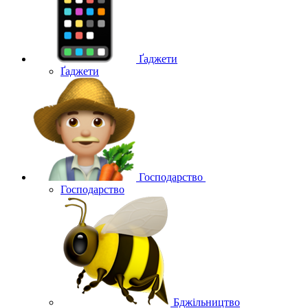
Ґаджети
Ґаджети
Господарство
Господарство
Бджільництво