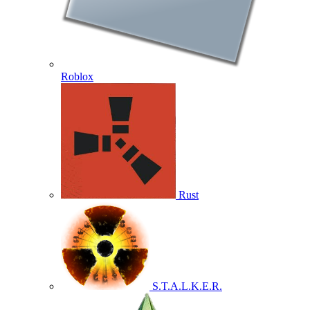
Roblox
Rust
S.T.A.L.K.E.R.