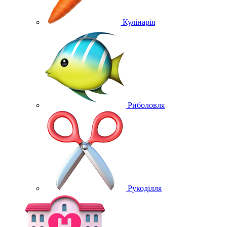
Кулінарія
Риболовля
Рукоділля