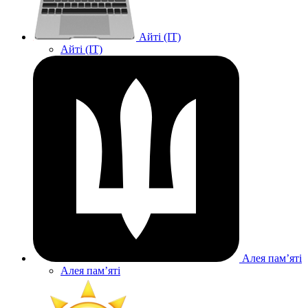
Айті (IT)
Айті (IT)
Алея памʼяті
Алея памʼяті