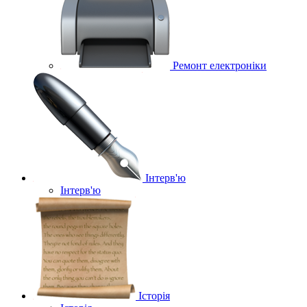
Ремонт електроніки
Інтерв'ю
Інтерв'ю
Історія