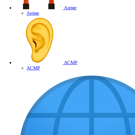
Аніме
Аніме
АСМР
АСМР