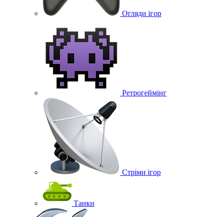
Огляди ігор
Ретрогеймінг
Стріми ігор
Танки