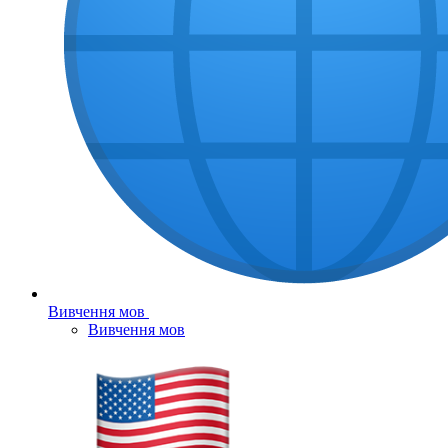
Вивчення мов
Вивчення мов