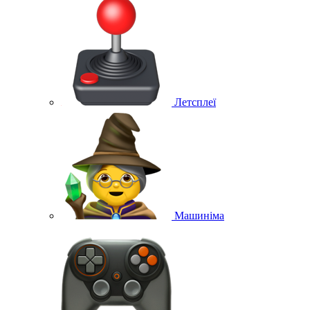
Летсплеї
Машиніма