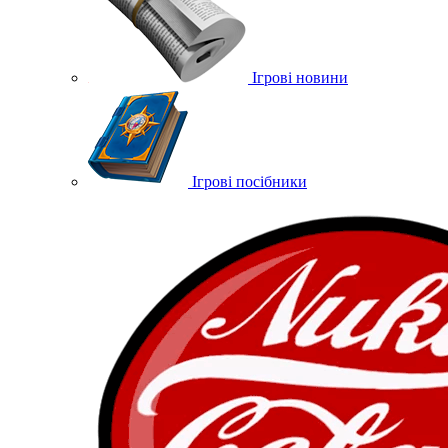
Ігрові новини
Ігрові посібники