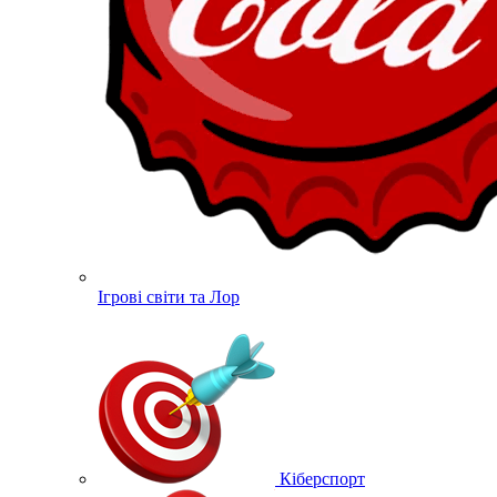
Ігрові світи та Лор
Кіберспорт