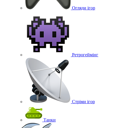
Огляди ігор
Ретрогеймінг
Стріми ігор
Танки