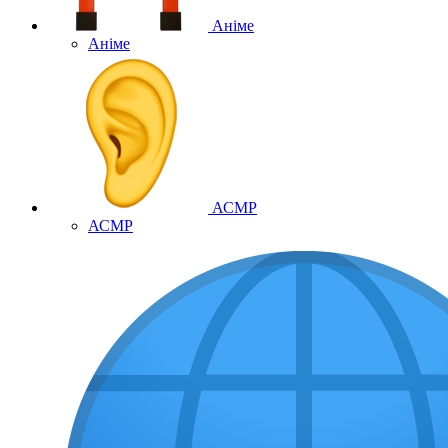
Аніме
Аніме
АСМР
АСМР