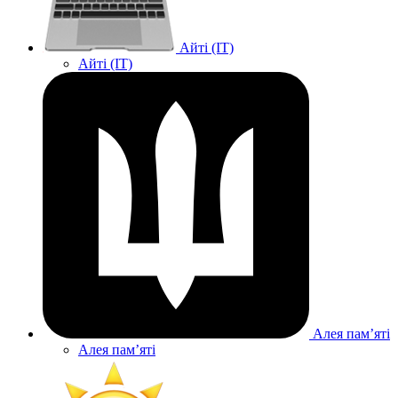
Айті (IT)
Айті (IT)
Алея памʼяті
Алея памʼяті