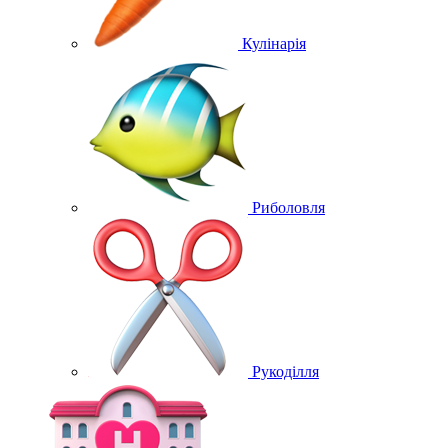
Кулінарія
Риболовля
Рукоділля