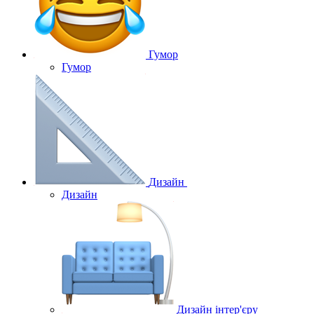
Гумор
Гумор
Дизайн
Дизайн
Дизайн інтер'єру