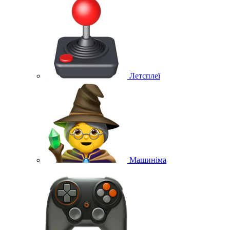
Летсплеї
Машиніма