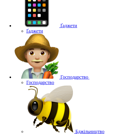
Ґаджети
Ґаджети
Господарство
Господарство
Бджільництво