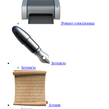
Ремонт електроніки
Інтерв'ю
Інтерв'ю
Історія