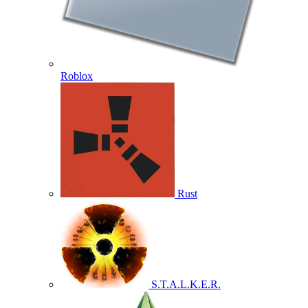
Roblox
Rust
S.T.A.L.K.E.R.