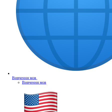
Вивчення мов
Вивчення мов