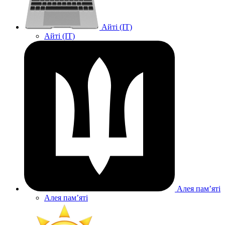
Айті (IT)
Айті (IT)
Алея памʼяті
Алея памʼяті