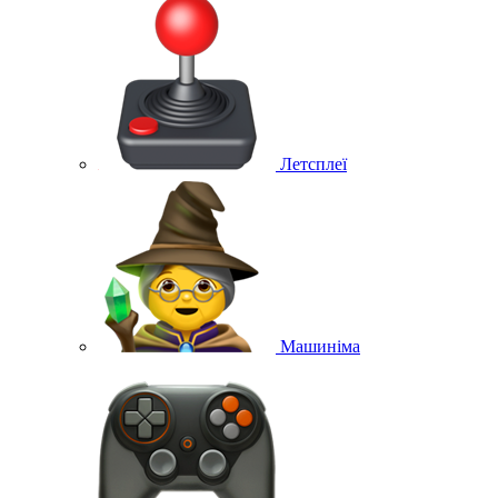
Летсплеї
Машиніма