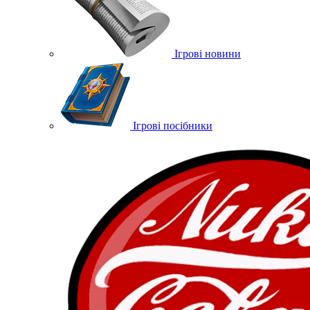
Ігрові новини
Ігрові посібники