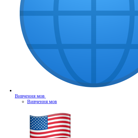
Вивчення мов
Вивчення мов