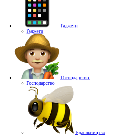
Ґаджети
Ґаджети
Господарство
Господарство
Бджільництво