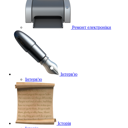
Ремонт електроніки
Інтерв'ю
Інтерв'ю
Історія