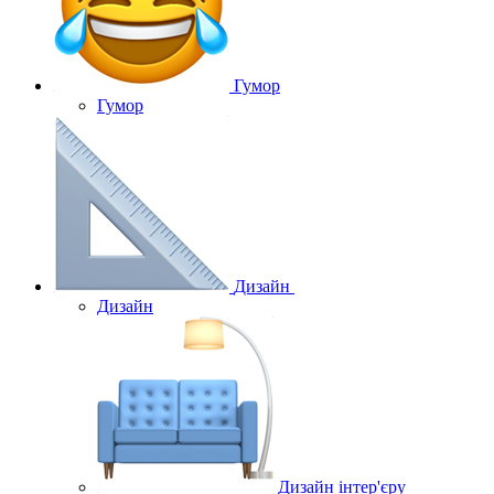
Гумор
Гумор
Дизайн
Дизайн
Дизайн інтер'єру