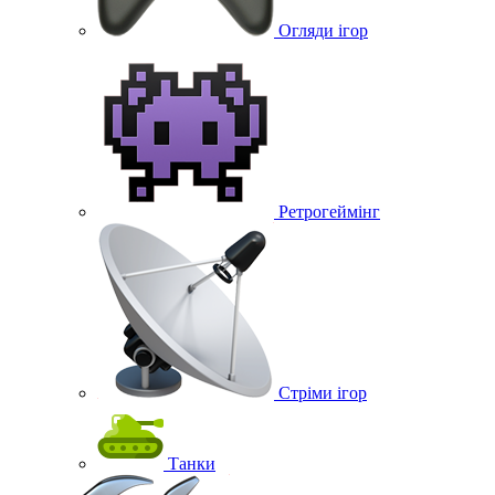
Огляди ігор
Ретрогеймінг
Стріми ігор
Танки