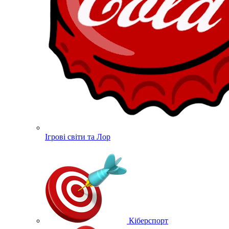
Ігрові світи та Лор
Кіберспорт