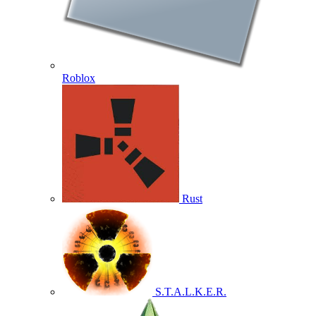
Roblox
Rust
S.T.A.L.K.E.R.