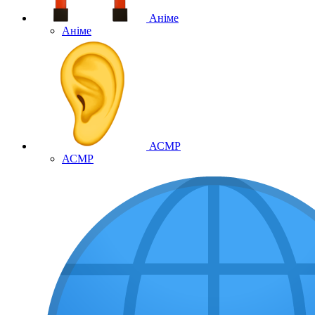
Аніме
Аніме
АСМР
АСМР