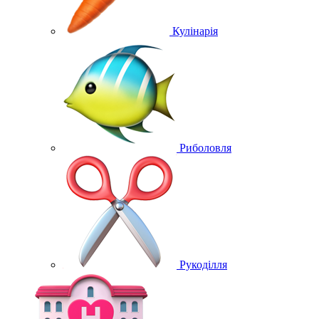
Кулінарія
Риболовля
Рукоділля