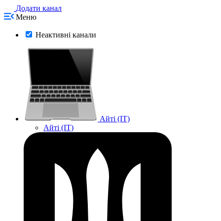
Додати канал
Меню
Неактивні канали
Айті (IT)
Айті (IT)