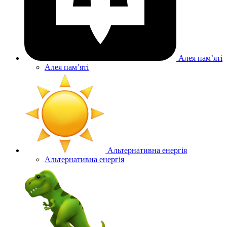
Алея памʼяті
Алея памʼяті
Альтернативна енергія
Альтернативна енергія