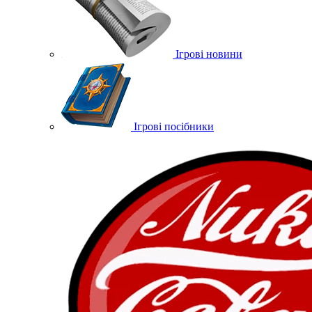
Ігрові новини
Ігрові посібники