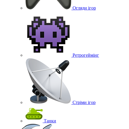
Огляди ігор
Ретрогеймінг
Стріми ігор
Танки