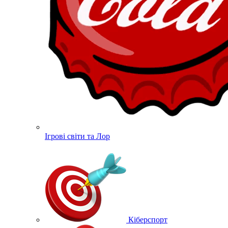
Ігрові світи та Лор
Кіберспорт