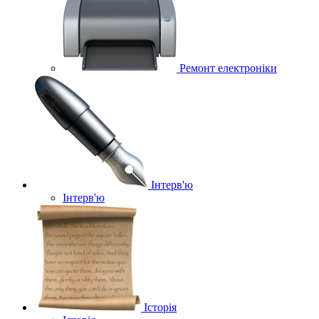
Ремонт електроніки
Інтерв'ю
Інтерв'ю
Історія