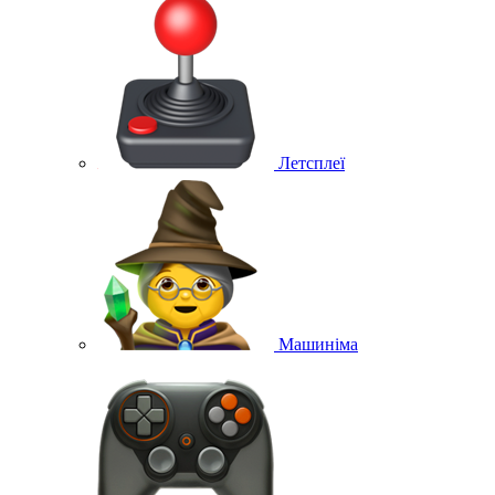
Летсплеї
Машиніма