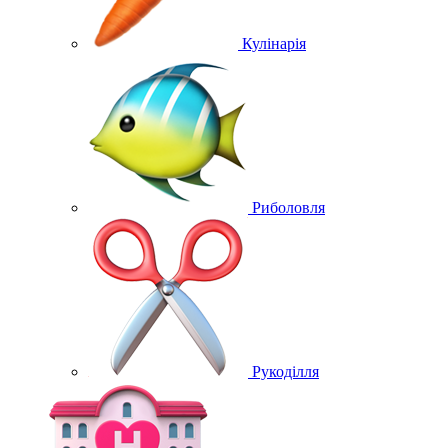
Кулінарія
Риболовля
Рукоділля