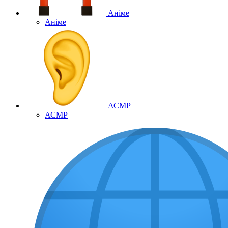
Аніме
Аніме
АСМР
АСМР