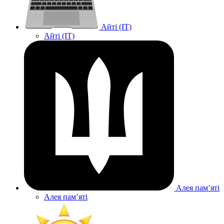
Айті (IT)
Айті (IT)
Алея памʼяті
Алея памʼяті