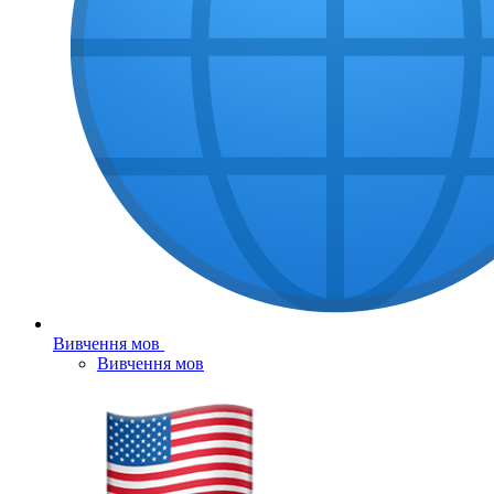
Вивчення мов
Вивчення мов