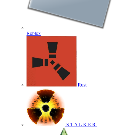
Roblox
Rust
S.T.A.L.K.E.R.