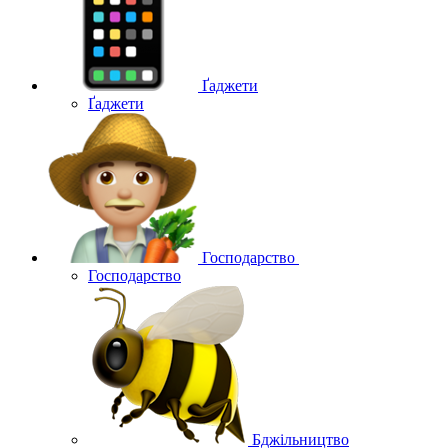
Ґаджети
Ґаджети
Господарство
Господарство
Бджільництво