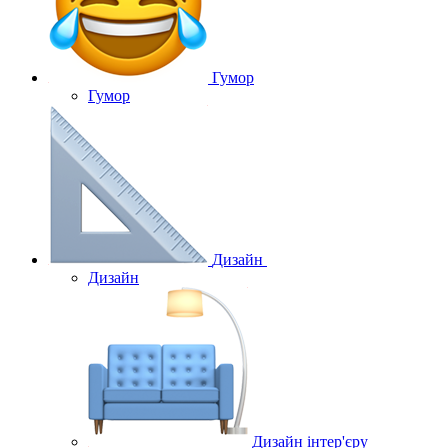
Гумор
Гумор
Дизайн
Дизайн
Дизайн інтер'єру