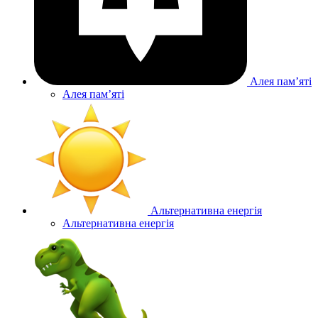
Алея памʼяті
Алея памʼяті
Альтернативна енергія
Альтернативна енергія