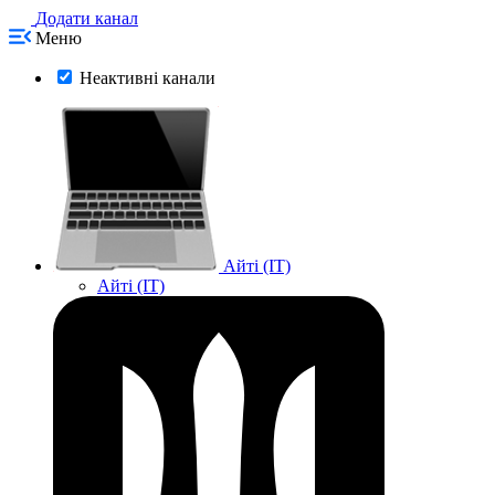
Додати канал
Меню
Неактивні канали
Айті (IT)
Айті (IT)