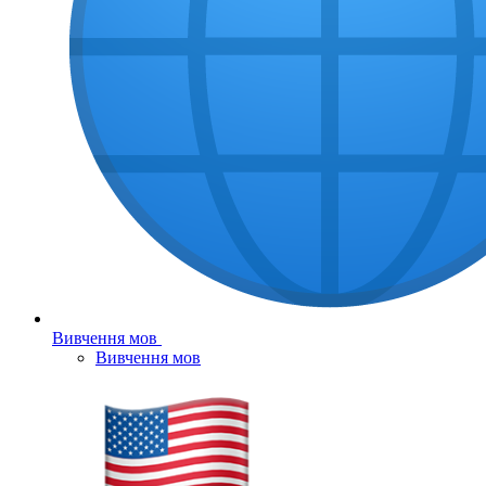
Вивчення мов
Вивчення мов