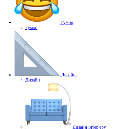
Гумор
Гумор
Дизайн
Дизайн
Дизайн інтер'єру