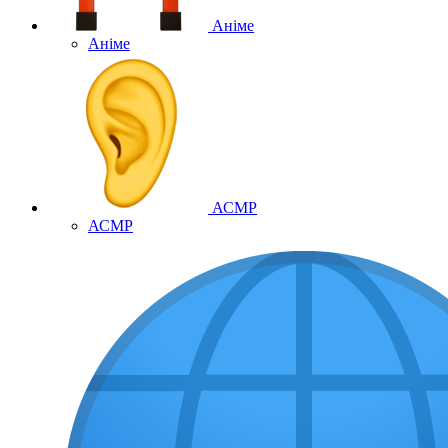
Аніме
Аніме
АСМР
АСМР