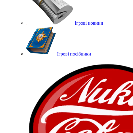
Ігрові новини
Ігрові посібники