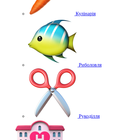
Кулінарія
Риболовля
Рукоділля