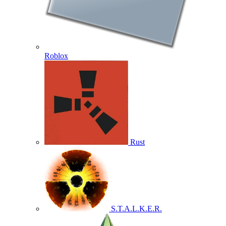
Roblox
Rust
S.T.A.L.K.E.R.