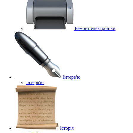
Ремонт електроніки
Інтерв'ю
Інтерв'ю
Історія