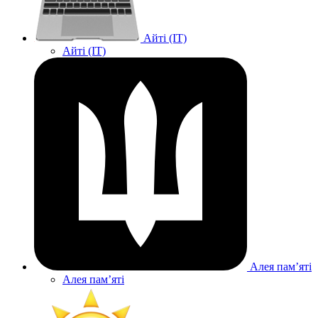
Айті (IT)
Айті (IT)
Алея памʼяті
Алея памʼяті