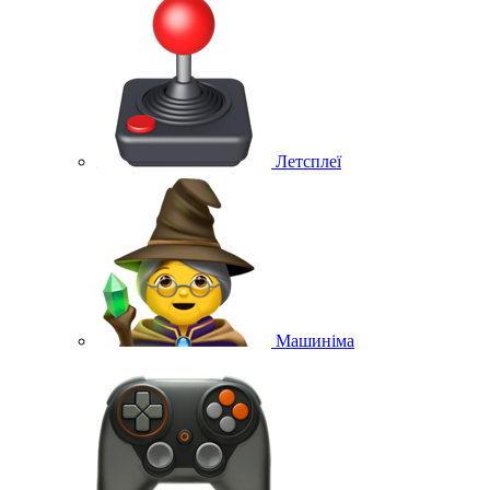
Летсплеї
Машиніма