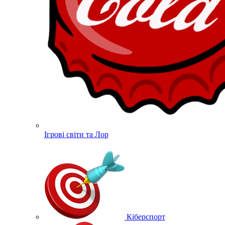
Ігрові світи та Лор
Кіберспорт