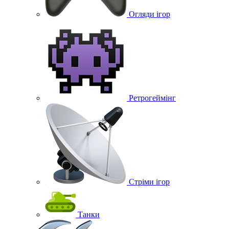
Огляди ігор
Ретрогеймінг
Стріми ігор
Танки