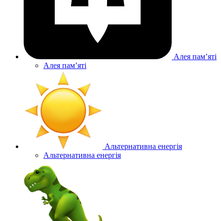
Алея памʼяті
Алея памʼяті
Альтернативна енергія
Альтернативна енергія