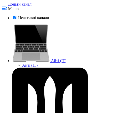
Додати канал
Меню
Неактивні канали
Айті (IT)
Айті (IT)