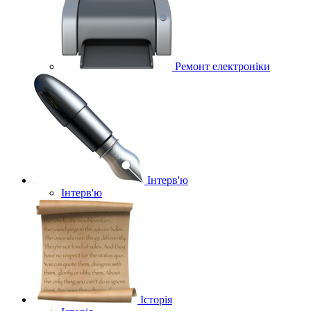
Ремонт електроніки
Інтерв'ю
Інтерв'ю
Історія