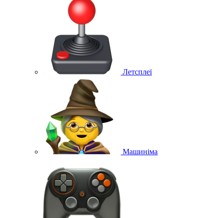
Летсплеї
Машиніма