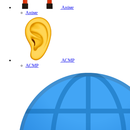
Аніме
Аніме
АСМР
АСМР