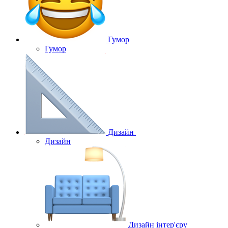
Гумор
Гумор
Дизайн
Дизайн
Дизайн інтер'єру