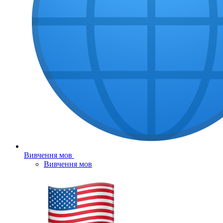
Вивчення мов
Вивчення мов