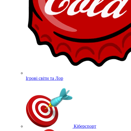
Ігрові світи та Лор
Кіберспорт