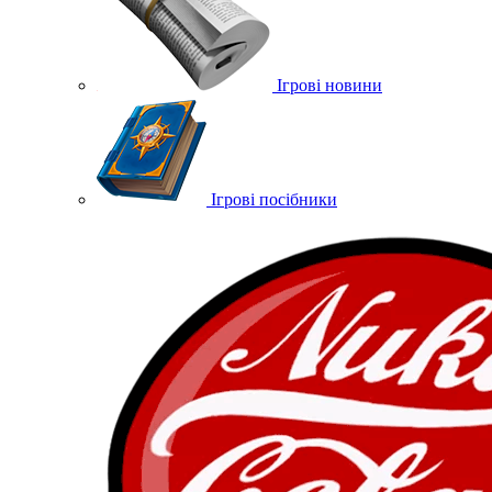
Ігрові новини
Ігрові посібники