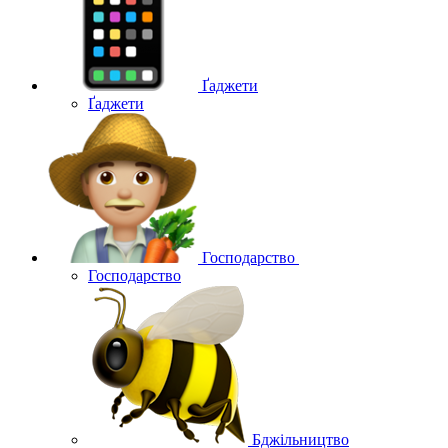
Ґаджети
Ґаджети
Господарство
Господарство
Бджільництво