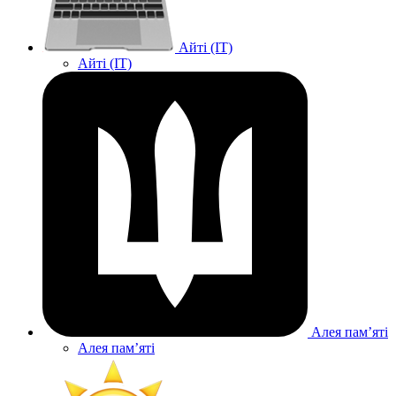
Айті (IT)
Айті (IT)
Алея памʼяті
Алея памʼяті