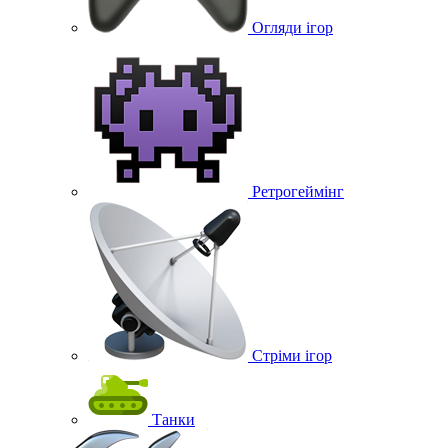
Огляди ігор
Ретрогеймінг
Стріми ігор
Танки