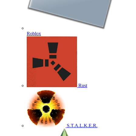
Roblox
Rust
S.T.A.L.K.E.R.