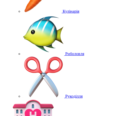
Кулінарія
Риболовля
Рукоділля