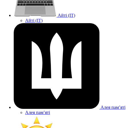
Айті (IT)
Айті (IT)
Алея памʼяті
Алея памʼяті