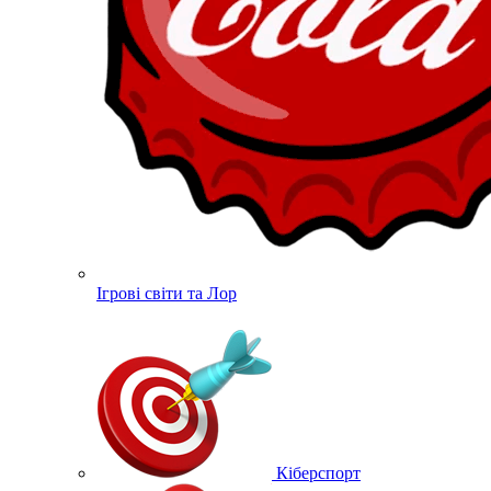
Ігрові світи та Лор
Кіберспорт