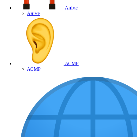
Аніме
Аніме
АСМР
АСМР