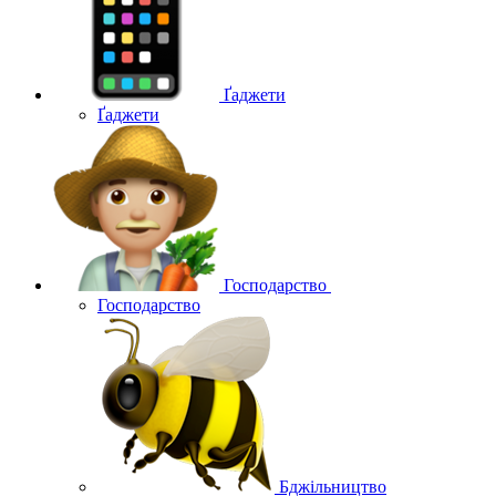
Ґаджети
Ґаджети
Господарство
Господарство
Бджільництво