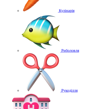
Кулінарія
Риболовля
Рукоділля