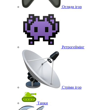
Огляди ігор
Ретрогеймінг
Стріми ігор
Танки