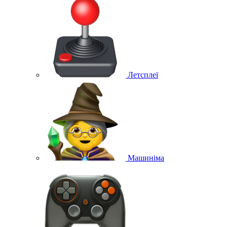
Летсплеї
Машиніма