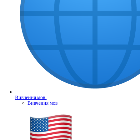
Вивчення мов
Вивчення мов