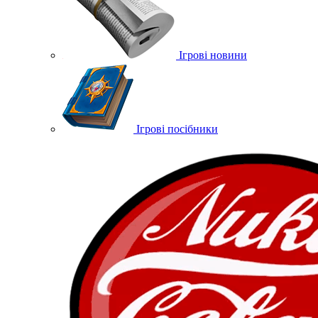
Ігрові новини
Ігрові посібники