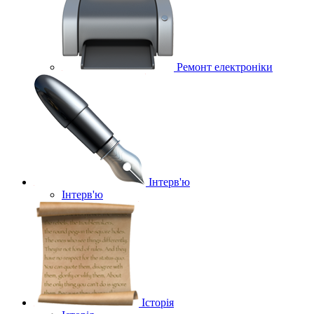
Ремонт електроніки
Інтерв'ю
Інтерв'ю
Історія