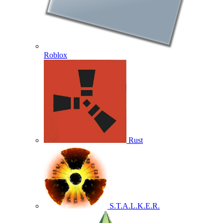
Roblox
Rust
S.T.A.L.K.E.R.