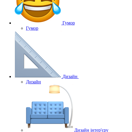
Гумор
Гумор
Дизайн
Дизайн
Дизайн інтер'єру