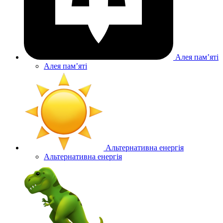
Алея памʼяті
Алея памʼяті
Альтернативна енергія
Альтернативна енергія