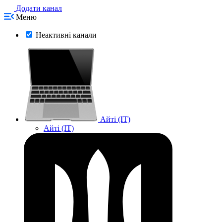
Додати канал
Меню
Неактивні канали
Айті (IT)
Айті (IT)