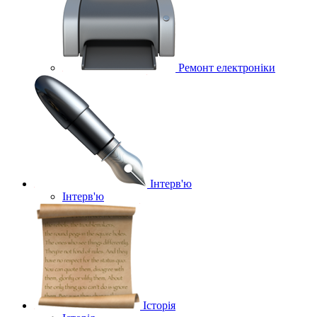
Ремонт електроніки
Інтерв'ю
Інтерв'ю
Історія