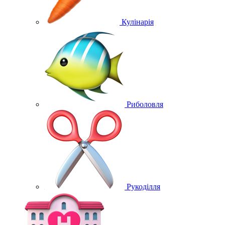
Кулінарія
Риболовля
Рукоділля