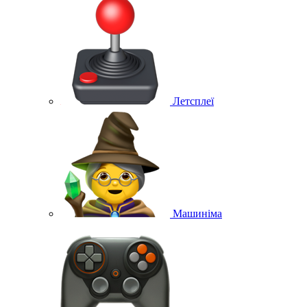
Летсплеї
Машиніма