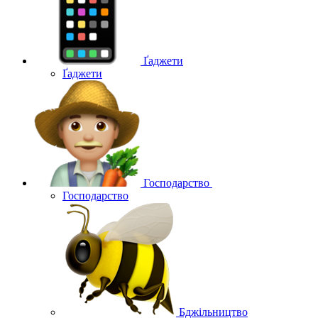
Ґаджети
Ґаджети
Господарство
Господарство
Бджільництво