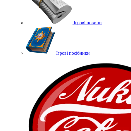
Ігрові новини
Ігрові посібники