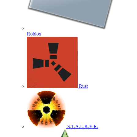
Roblox
Rust
S.T.A.L.K.E.R.