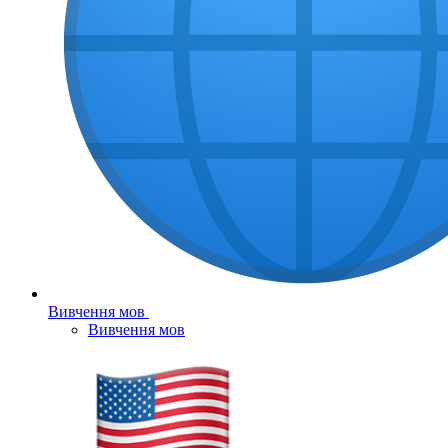
Вивчення мов
Вивчення мов