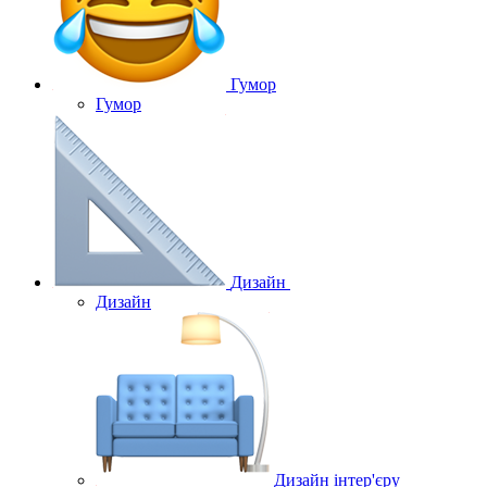
Гумор
Гумор
Дизайн
Дизайн
Дизайн інтер'єру