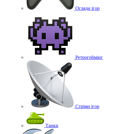
Огляди ігор
Ретрогеймінг
Стріми ігор
Танки