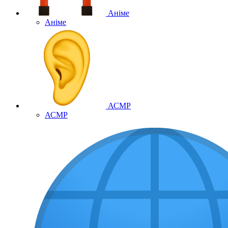
Аніме
Аніме
АСМР
АСМР