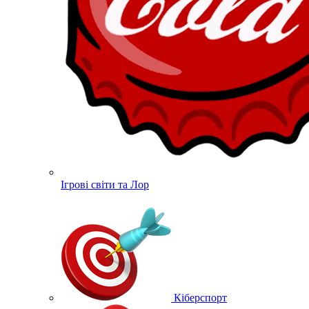
Ігрові світи та Лор
Кіберспорт