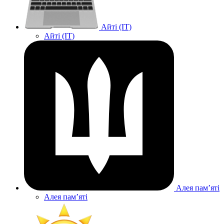
Айті (IT)
Айті (IT)
Алея памʼяті
Алея памʼяті